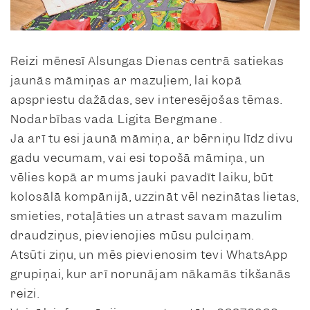
Reizi mēnesī Alsungas Dienas centrā satiekas
jaunās māmiņas ar mazuļiem, lai kopā
apspriestu dažādas, sev interesējošas tēmas.
Nodarbības vada Ligita Bergmane .
Ja arī tu esi jaunā māmiņa, ar bērniņu līdz divu
gadu vecumam, vai esi topošā māmiņa, un
vēlies kopā ar mums jauki pavadīt laiku, būt
kolosālā kompānijā, uzzināt vēl nezinātas lietas,
smieties, rotaļāties un atrast savam mazulim
draudziņus, pievienojies mūsu pulciņam.
Atsūti ziņu, un mēs pievienosim tevi WhatsApp
grupiņai, kur arī norunājam nākamās tikšanās
reizi.