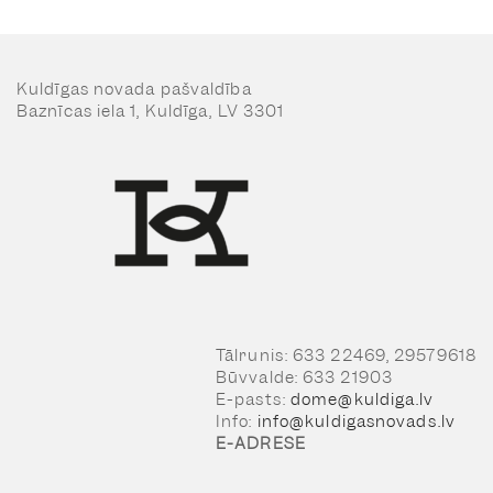
Kuldīgas novada pašvaldība
Baznīcas iela 1, Kuldīga, LV 3301
Tālrunis: 633 22469, 29579618
Būvvalde: 633 21903
E-pasts:
dome@kuldiga.lv
Info:
info@kuldigasnovads.lv
E-ADRESE