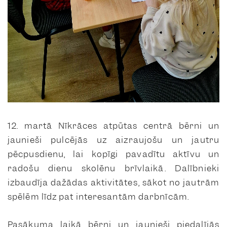
12. martā Nīkrāces atpūtas centrā bērni un
jaunieši pulcējās uz aizraujošu un jautru
pēcpusdienu, lai kopīgi pavadītu aktīvu un
radošu dienu skolēnu brīvlaikā. Dalībnieki
izbaudīja dažādas aktivitātes, sākot no jautrām
spēlēm līdz pat interesantām darbnīcām.
Pasākuma laikā bērni un jaunieši piedalījās