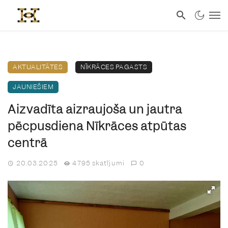
AKTUALITĀTES
NĪKRĀCES PAGASTS
JAUNIEŠIEM
Aizvadīta aizraujoša un jautra
pēcpusdiena Nīkrāces atpūtas
centrā
20.03.2025
4795 skatījumi
0