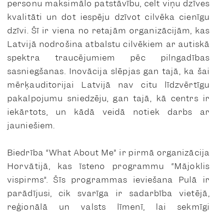
personu maksimālo patstāvību, celt viņu dzīves
kvalitāti un dot iespēju dzīvot cilvēka cienīgu
dzīvi. Šī ir viena no retajām organizācijām, kas
Latvijā nodrošina atbalstu cilvēkiem ar autiskā
spektra traucējumiem pēc pilngadības
sasniegšanas. Inovācija slēpjas gan tajā, ka šai
mērķauditorijai Latvijā nav citu līdzvērtīgu
pakalpojumu sniedzēju, gan tajā, kā centrs ir
iekārtots, un kādā veidā notiek darbs ar
jauniešiem.
Biedrība “What About Me” ir pirmā organizācija
Horvātijā, kas īsteno programmu “Mājoklis
vispirms”. Šīs programmas ieviešana Pulā ir
parādījusi, cik svarīga ir sadarbība vietējā,
reģionālā un valsts līmenī, lai sekmīgi