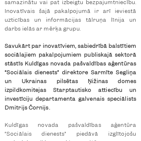
samazinātu vai pat izbeigtu bezpajumtniecību.
Inovatīvais šajā pakalpojumā ir arī ieviestā
uzticības un informācijas tālruņa līnija un
darbs ielās ar mērķa grupu.
Savukārt par inovatīviem, sabiedrībā balstītiem
sociālajiem pakalpojumiem publiskajā sektorā
stāstīs Kuldīgas novada pašvaldības aģentūras
“Sociālais dienests” direktore Sarmīte Segliņa
un Ukrainas pilsētas Ņižinas domes
izpildkomitejas Starptautisko attiecību un
investīciju departamenta galvenais speciālists
Dmitrijs Čornijs.
Kuldīgas novada pašvaldības aģentūra
“Sociālais dienests” piedāvā izglītojošu