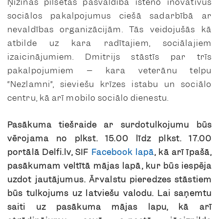
Ņižinas pilsētas pašvaldība īsteno inovatīvus
sociālos pakalpojumus ciešā sadarbībā ar
nevaldības organizācijām. Tās veidojušās kā
atbilde uz kara radītajiem, sociālajiem
izaicinājumiem. Dmitrijs stāstīs par trīs
pakalpojumiem – kara veterānu telpu
“Nezlamni”, sieviešu krīzes istabu un sociālo
centru, kā arī mobilo sociālo dienestu.
Pasākuma tiešraide ar surdotulkojumu būs
vērojama no plkst. 15.00 līdz plkst. 17.00
portālā Delfi.lv, SIF
Facebook lapā
, kā arī īpašā,
pasākumam veltītā mājas lapā, kur būs iespēja
uzdot jautājumus. Ārvalstu pieredzes stāstiem
būs tulkojums uz latviešu valodu. Lai saņemtu
saiti uz pasākuma mājas lapu, kā arī