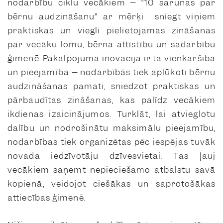
nodarbību ciklu vecākiem – “10 sarunas par
bērnu audzināšanu” ar mērķi sniegt viņiem
praktiskas un viegli pielietojamas zināšanas
par vecāku lomu, bērna attīstību un sadarbību
ģimenē. Pakalpojuma inovācija ir tā vienkāršība
un pieejamība – nodarbībās tiek aplūkoti bērnu
audzināšanas pamati, sniedzot praktiskas un
pārbaudītas zināšanas, kas palīdz vecākiem
ikdienas izaicinājumos. Turklāt, lai atvieglotu
dalību un nodrošinātu maksimālu pieejamību,
nodarbības tiek organizētas pēc iespējas tuvāk
novada iedzīvotāju dzīvesvietai. Tas ļauj
vecākiem saņemt nepieciešamo atbalstu savā
kopienā, veidojot ciešākas un saprotošākas
attiecības ģimenē.