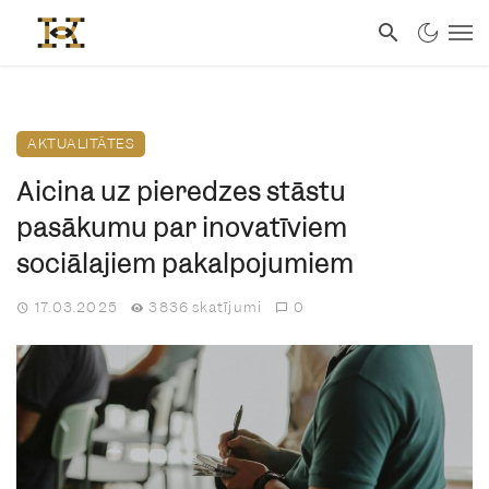
AKTUALITĀTES
Aicina uz pieredzes stāstu
pasākumu par inovatīviem
sociālajiem pakalpojumiem
17.03.2025
3836 skatījumi
0