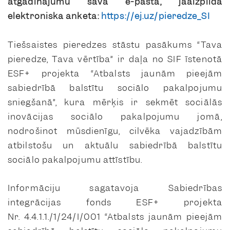
atgādinājumu savā e-pastā, jāaizpilda
elektroniska anketa:
https://ej.uz/pieredze_SI
Tiešsaistes pieredzes stāstu pasākums “Tava
pieredze, Tava vērtība” ir daļa no SIF īstenotā
ESF+ projekta “Atbalsts jaunām pieejām
sabiedrībā balstītu sociālo pakalpojumu
sniegšanā”, kura mērķis ir sekmēt sociālās
inovācijas sociālo pakalpojumu jomā,
nodrošinot mūsdienīgu, cilvēka vajadzībām
atbilstošu un aktuālu sabiedrībā balstītu
sociālo pakalpojumu attīstību.
Informāciju sagatavoja Sabiedrības
integrācijas fonds ESF+ projekta
Nr. 4.4.1.1./1/24/I/001 “Atbalsts jaunām pieejām