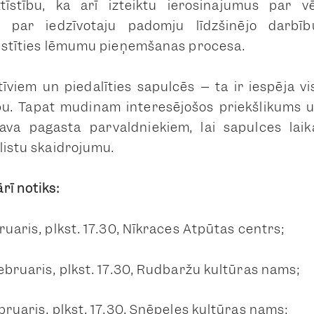
tīstību, kā arī izteiktu ierosinājumus par 
 par iedzīvotāju padomju līdzšinējo darbību
aistīties lēmumu pieņemšanas procesā.
īviem un piedalīties sapulcēs – tā ir iespēja v
ību. Tāpat mudinām interesējošos priekšlikums 
 sava pagasta pārvaldniekiem, lai sapulces lai
listu skaidrojumu.
rī notiks:
ruāris, plkst. 17.30, Nīkrāces Atpūtas centrs;
ebruāris, plkst. 17.30, Rudbāržu kultūras nams;
bruāris, plkst. 17.30, Snēpeles kultūras nams;