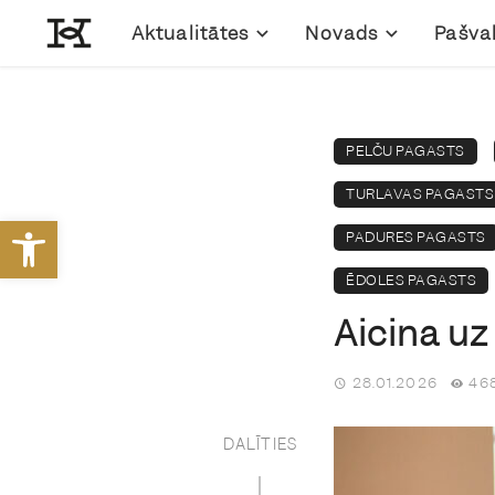
Aktualitātes
Novads
Pašva
PELČU PAGASTS
TURLAVAS PAGASTS
Open toolbar
PADURES PAGASTS
ĒDOLES PAGASTS
Aicina uz
28.01.2026
468
DALĪTIES