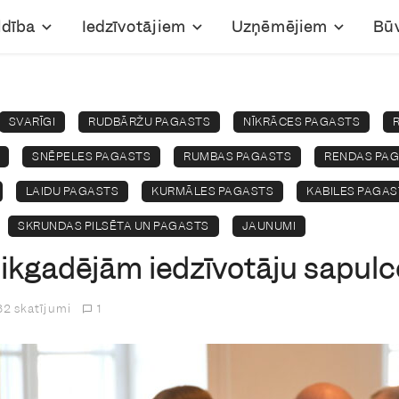
ldība
Iedzīvotājiem
Uzņēmējiem
Bū
SVARĪGI
RUDBĀRŽU PAGASTS
NĪKRĀCES PAGASTS
SNĒPELES PAGASTS
RUMBAS PAGASTS
RENDAS PA
LAIDU PAGASTS
KURMĀLES PAGASTS
KABILES PAGAS
SKRUNDAS PILSĒTA UN PAGASTS
JAUNUMI
 ikgadējām iedzīvotāju sapul
2 skatījumi
1