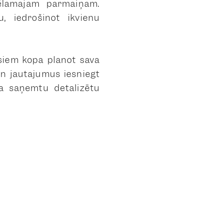
vēlamajām pārmaiņām.
, iedrošinot ikvienu
isiem kopā plānot sava
un jautājumus iesniegt
kā saņemtu detalizētu