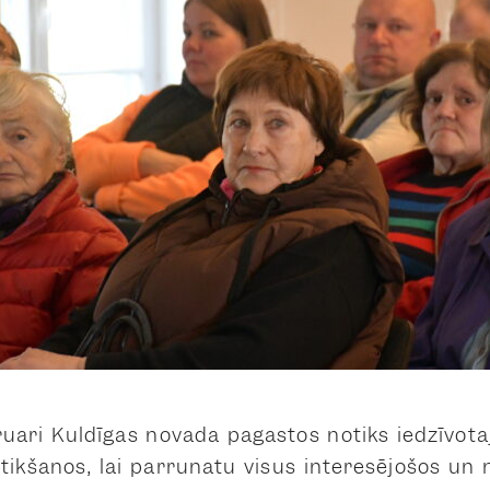
ruāri Kuldīgas novada pagastos notiks iedzīvot
 tikšanos, lai pārrunātu visus interesējošos un