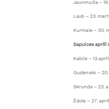
Jaunmuiža – 19.
Laidi – 23. marts
Kurmāle – 30. m
Sapulces aprīlī 
Kabile – 13.aprīl
Gudenieki – 20. 
Skrunda – 23. ap
Ēdole – 27. aprī