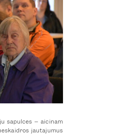
āju sapulces – aicinām
 neskaidros jautājumus