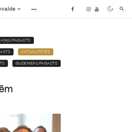
vvalde
RAŅĶU PAGASTS
GASTS
AKTUALITĀTES
TS
GUDENIEKU PAGASTS
cēm