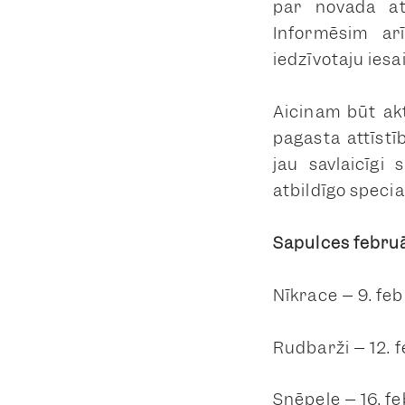
par novada at
Informēsim arī
iedzīvotāju ies
Aicinām būt akt
pagasta attīst
jau savlaicīgi
atbildīgo speciā
Sapulces februā
Nīkrāce – 9. feb
Rudbārži – 12. f
Snēpele – 16. fe