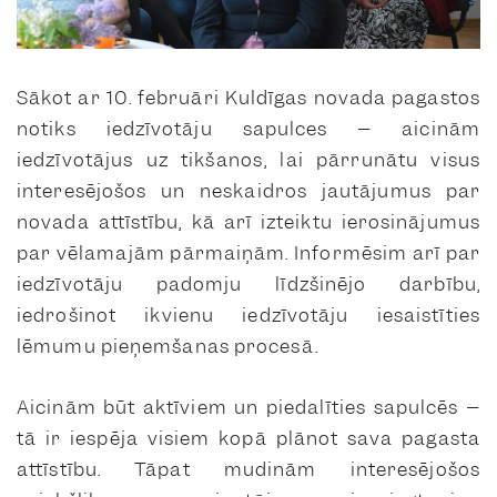
Sākot ar 10. februāri Kuldīgas novada pagastos
notiks iedzīvotāju sapulces – aicinām
iedzīvotājus uz tikšanos, lai pārrunātu visus
interesējošos un neskaidros jautājumus par
novada attīstību, kā arī izteiktu ierosinājumus
par vēlamajām pārmaiņām. Informēsim arī par
iedzīvotāju padomju līdzšinējo darbību,
iedrošinot ikvienu iedzīvotāju iesaistīties
lēmumu pieņemšanas procesā.
Aicinām būt aktīviem un piedalīties sapulcēs –
tā ir iespēja visiem kopā plānot sava pagasta
attīstību. Tāpat mudinām interesējošos