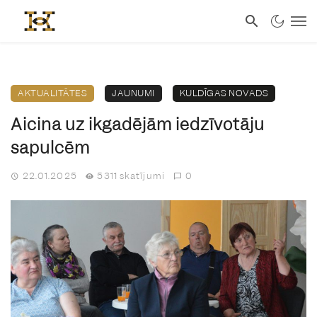
AKTUALITĀTES
JAUNUMI
KULDĪGAS NOVADS
Aicina uz ikgadējām iedzīvotāju
sapulcēm
22.01.2025
5311 skatījumi
0