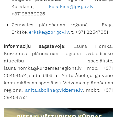
Kurakina,
kurakina@lpr.gov.lv
, t.
+37128352225
Zemgales plānošanas reģionā – Evija
Ērkšķe,
erkske@zpr.gov.lv
, t. +371 22547851
Informāciju sagatavoja:
Laura Homka,
Kurzemes plānošanas reģiona sabiedrisko
attiecību speciāliste,
laura.homka@kurzemesregions.lv, mob. +371
26454574, sadarbībā ar Anitu Āboliņu, galveno
komunikācijas speciālisti Vidzemes plānošanas
reģionā,
anita.abolina@vidzeme.lv
, mob.t. +371
29454752