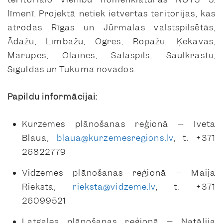
līmenī. Projektā netiek ietvertas teritorijas, kas
atrodas Rīgas un Jūrmalas valstspilsētās,
Ādažu, Limbažu, Ogres, Ropažu, Ķekavas,
Mārupes, Olaines, Salaspils, Saulkrastu,
Siguldas un Tukuma novados.
Papildu informācijai:
Kurzemes plānošanas reģionā – Iveta
Blaua,
blaua@kurzemesregions.lv
, t. +371
26822779
Vidzemes plānošanas reģionā – Maija
Rieksta,
rieksta@vidzeme.lv
, t. +371
26099521
Latgales plānošanas reģionā – Natālija