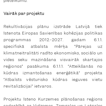
pieteikumu.
Vairāk par projektu
Rekultivācijas plānu izstrāde Latvijā tiek
īstenota Eiropas Savienības kohēzijas politikas
programmas 2012.-2027. gadam 6.1.1.
specifiskā atbalsta mērķa “Pārejas uz
klimatneitralitāti radīto ekonomisko, sociālo un
vides seku mazināšana visvairāk skartajos
reģionos” pasākuma 6.1.1.1. “Atteikšanās no
kūdras izmantošanas enerģētikā” projekta
“Atbalsts vēsturisko kūdras ieguves vietu
revitalizācijai” ietvaros.
Projektu īsteno Kurzemes plānošanas reģions
sadarbībā ar Vidzemes, Zemgales un Latgales