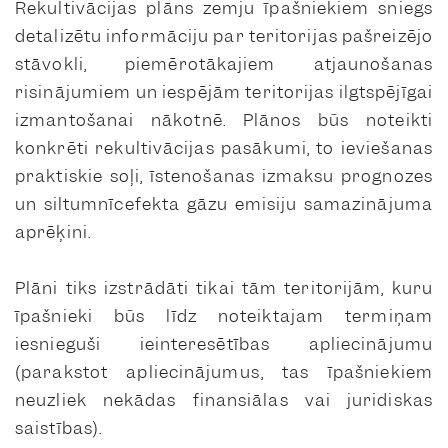
Rekultivācijas plāns zemju īpašniekiem sniegs
detalizētu informāciju par teritorijas pašreizējo
stāvokli, piemērotākajiem atjaunošanas
risinājumiem un iespējām teritorijas ilgtspējīgai
izmantošanai nākotnē. Plānos būs noteikti
konkrēti rekultivācijas pasākumi, to ieviešanas
praktiskie soļi, īstenošanas izmaksu prognozes
un siltumnīcefekta gāzu emisiju samazinājuma
aprēķini.
Plāni tiks izstrādāti tikai tām teritorijām, kuru
īpašnieki būs līdz noteiktajam termiņam
iesnieguši ieinteresētības apliecinājumu
(parakstot apliecinājumus, tas īpašniekiem
neuzliek nekādas finansiālas vai juridiskas
saistības).