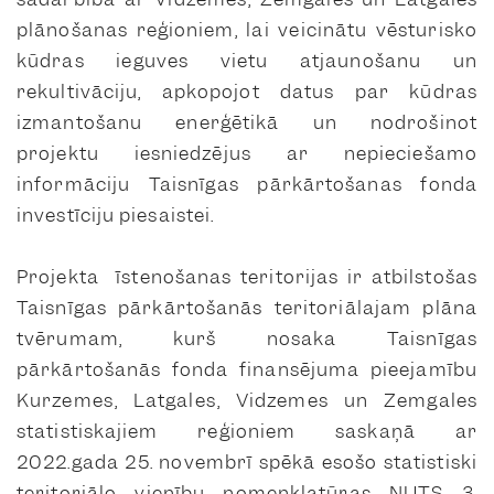
plānošanas reģioniem, lai veicinātu vēsturisko
kūdras ieguves vietu atjaunošanu un
rekultivāciju, apkopojot datus par kūdras
izmantošanu enerģētikā un nodrošinot
projektu iesniedzējus ar nepieciešamo
informāciju Taisnīgas pārkārtošanas fonda
investīciju piesaistei.
Projekta īstenošanas teritorijas ir atbilstošas
Taisnīgas pārkārtošanās teritoriālajam plāna
tvērumam, kurš nosaka Taisnīgas
pārkārtošanās fonda finansējuma pieejamību
Kurzemes, Latgales, Vidzemes un Zemgales
statistiskajiem reģioniem saskaņā ar
2022.gada 25. novembrī spēkā esošo statistiski
teritoriālo vienību nomenklatūras NUTS 3.