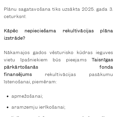
Plānu sagatavošana tiks uzsākta 2025. gada 3.
ceturksnī.
Kāpēc nepieciešama rekultivācijas plāna
izstrāde?
Nākamajos gados vēsturisko kūdras ieguves
vietu īpašniekiem būs pieejams
Taisnīgas
pārkārtošanās fonda
finansējums
rekultivācijas pasākumu
īstenošanai, piemēram:
apmežošanai;
aramzemju ierīkošanai;