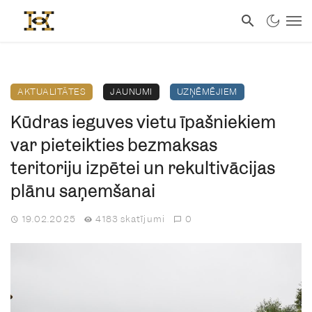
AKTUALITĀTES
JAUNUMI
UZŅĒMĒJIEM
Kūdras ieguves vietu īpašniekiem
var pieteikties bezmaksas
teritoriju izpētei un rekultivācijas
plānu saņemšanai
19.02.2025
4183 skatījumi
0