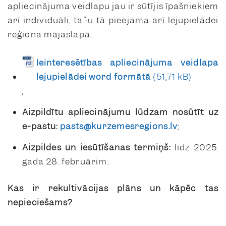
apliecinājuma veidlapu jau ir sūtījis īpašniekiem
arī individuāli, taču tā pieejama arī lejupielādei
reģiona mājaslapā.
Ieinteresētības apliecinājuma veidlapa
lejupielādei word formātā
;
Aizpildītu apliecinājumu lūdzam nosūtīt uz
e-pastu:
pasts@kurzemesregions.lv
;
Aizpildes un iesūtīšanas termiņš:
līdz 2025.
gada 28. februārim.
Kas ir rekultivācijas plāns un kāpēc tas
nepieciešams?