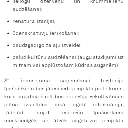
liellogu dzērveņu un krūmmelleņu
audzēšanai;
renaturalizācijai;
ūdenskrātuvju ierīkošanai;
daudzgadīgo zālāju izveidei;
paludikultūru audzēšanai (augu stādījumi uz
mitrām vai applūstošām kūdras augsnēm).
Šī finansējuma saņemšanai teritoriju
īpašniekiem būs jāiesniedz projekta pieteikums,
kura sagatavošanā būs noderīga rekultivācijas
plāna izstrādes laikā iegūtā informācija,
tādējādi ļaujot teritoriju īpašniekiem
mērķtiecīgāk un ātrāk sagatavot projekta