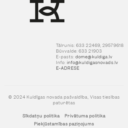
Tālrunis: 633 22469, 29579618
Būvvalde: 633 21903
E-pasts:
dome@kuldiga.lv
Info:
info@kuldigasnovads.lv
E-ADRESE
© 2024 Kuldīgas novada pašvaldība, Visas tiesības
paturētas
Sīkdatņu politika
Privātuma politika
Piekļūstamības paziņojums