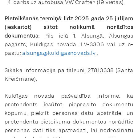
darbs uz autobusa VW Crafter (19 vietas).
Pieteikšanās termiņš: līdz 2025. gada 25. jūlijam
(ieskaitot) sūtot nolikumā norādītos
dokumentus:
Pils ielā 1, Alsungā, Alsungas
pagasts, Kuldīgas novadā, LV-3306 vai uz e-
pastu:
alsunga@kuldigasnovads.lv
.
Sīkāka informācija pa tālruni: 27813338 (Santa
Kreičmane).
Kuldīgas novada pašvaldība informē, ka
pretendents iesūtot pieprasīto dokumentu
kopumu, piekrīt personas datu apstrādei un
pretendentu pieteikuma dokumentos norādītie
personas dati tiks apstrādāti, lai nodrošinātu