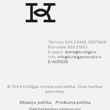
Tālrunis: 633 22469, 29579618
Būvvalde: 633 21903
E-pasts:
dome@kuldiga.lv
Info:
info@kuldigasnovads.lv
E-ADRESE
© 2024 Kuldīgas novada pašvaldība, Visas tiesības
paturētas
Sīkdatņu politika
Privātuma politika
Piekļūstamības paziņojums