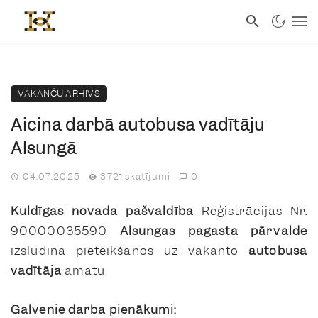
VAKANČU ARHĪVS
Aicina darbā autobusa vadītāju
Alsungā
04.07.2025
3721 skatījumi
0
Kuldīgas novada pašvaldība
Reģistrācijas Nr.
90000035590
Alsungas pagasta pārvalde
izsludina pieteikšanos uz vakanto
autobusa
vadītāja
amatu
Galvenie darba pienākumi: