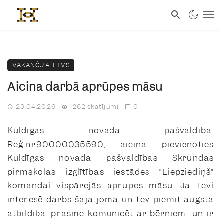
VAKANČU ARHĪVS
Aicina darbā aprūpes māsu
23.04.2026
1262 skatījumi
0
Kuldīgas novada pašvaldība,
Reģ.nr.90000035590, aicina pievienoties
Kuldīgas novada pašvaldības Skrundas
pirmskolas izglītības iestādes “Liepziediņš”
komandai vispārējās aprūpes māsu. Ja Tevi
interesē darbs šajā jomā un tev piemīt augsta
atbildība, prasme komunicēt ar bērniem un ir