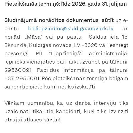
Pieteikšanās termiņš: līdz 2026. gada 31. jūlijam
Sludinājumā norādītos dokumentus sūtīt
uz e-
pastu
bd.liepziedins@kuldigasnovads.lv
ar
norādi „Māsa” vai pa pastu: Saldus iela 15,
Skrunda, Kuldīgas novads, LV -3326 vai iesniegt
personīgi PII “Liepziediņš” administrācijā,
iepriekš vienojoties par laiku, zvanot pa tālruni:
29560091. Papildus informācija pa tālruni:
+3712956091.
Pēc pieteikšanās termiņa beigām
saņemtie pieteikumi netiks izskatīti.
Vēršam uzmanību, ka uz darba interviju tiks
uzaicināti tikai tie kandidāti, kuri tiks izvirzīti
otrajai atlases kārtai!