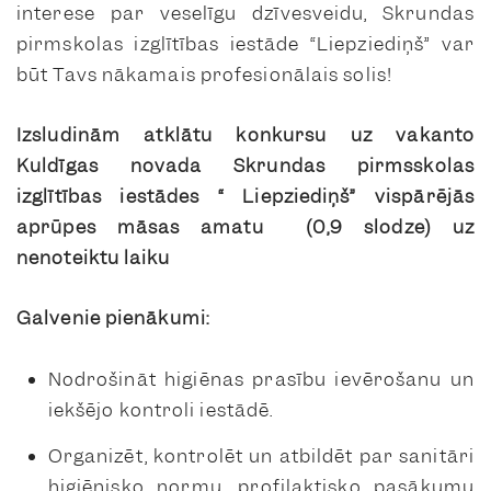
interese par veselīgu dzīvesveidu, Skrundas
pirmskolas izglītības iestāde “Liepziediņš” var
būt Tavs nākamais profesionālais solis!
Izsludinām atklātu konkursu
uz
vakanto
Kuldīgas novada Skrundas pirmsskolas
izglītības iestādes “ Liepziediņš”
vispārējās
aprūpes māsas amatu
(0,9 slodze) uz
nenoteiktu laiku
Galvenie pienākumi:
Nodrošināt higiēnas prasību ievērošanu un
iekšējo kontroli iestādē.
Organizēt, kontrolēt un atbildēt par sanitāri
higiēnisko normu, profilaktisko pasākumu