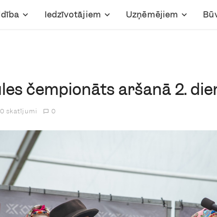
ldība
Iedzīvotājiem
Uzņēmējiem
Bū
les čempionāts aršanā 2. die
0 skatījumi
0