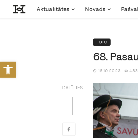
Aktualitātes
Novads
Pašva
FOTO
68. Pasau
Open toolbar
16.10.2023
483
DALĪTIES