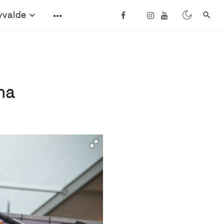
vvalde
na