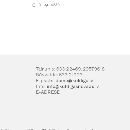
0
4830
Tālrunis: 633 22469, 29579618
Būvvalde: 633 21903
E-pasts:
dome@kuldiga.lv
Info:
info@kuldigasnovads.lv
E-ADRESE