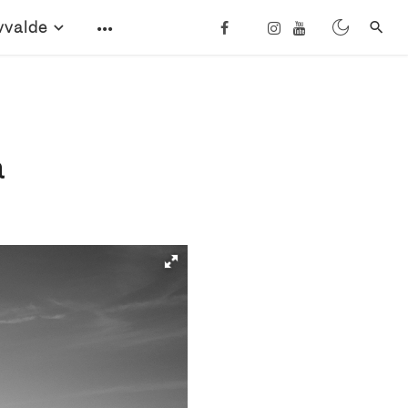
vvalde
a