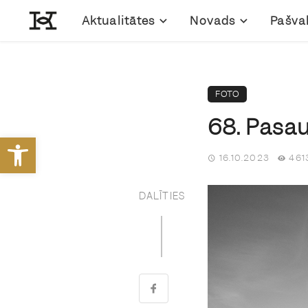
Aktualitātes
Novads
Pašva
FOTO
68. Pasau
Open toolbar
16.10.2023
461
DALĪTIES