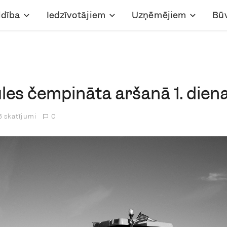
ldība
Iedzīvotājiem
Uzņēmējiem
Bū
les čempināta aršanā 1. dien
3 skatījumi
0