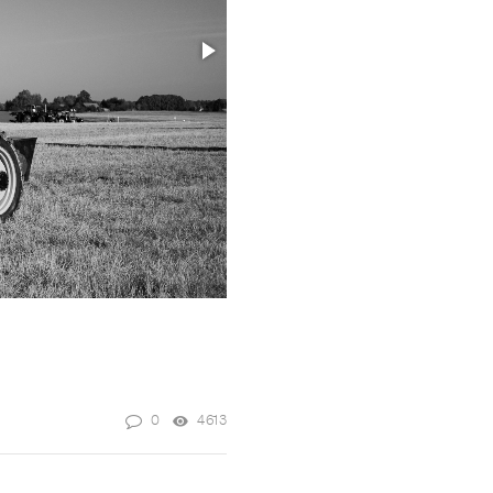
0
4613