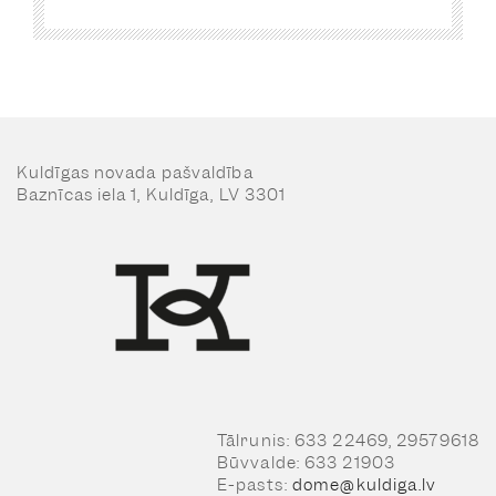
Kuldīgas novada pašvaldība
Baznīcas iela 1, Kuldīga, LV 3301
Tālrunis: 633 22469, 29579618
Būvvalde: 633 21903
E-pasts:
dome@kuldiga.lv