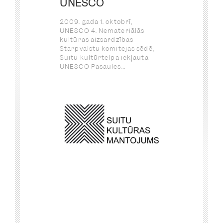
UNESCO
2009. gada 1. oktobrī,
UNESCO 4. Nemateriālās
kultūras aizsardzības
Starpvalstu komitejas sēdē,
Suitu kultūrtelpa iekļauta
UNESCO Pasaules
nemateriālās kultūras
mantojuma sarakstā.