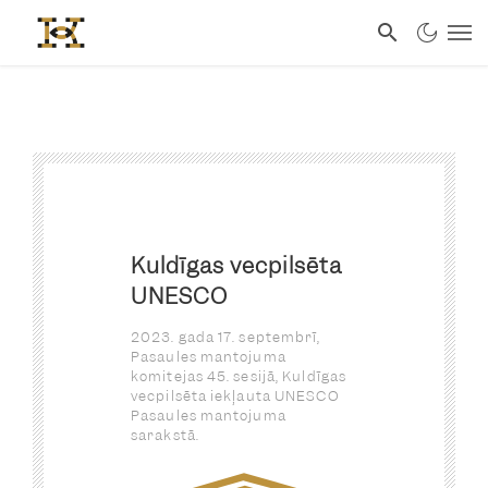
Kuldīgas vecpilsēta
UNESCO
2023. gada 17. septembrī,
Pasaules mantojuma
komitejas 45. sesijā, Kuldīgas
vecpilsēta iekļauta UNESCO
Pasaules mantojuma
sarakstā.