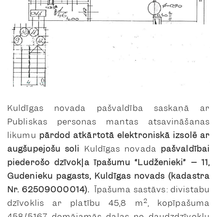
Kuldīgas novada pašvaldība saskaņā ar
Publiskas personas mantas atsavināšanas
likumu
pārdod
atkārtotā elektroniskā izsolē ar
augšupejošu soli
Kuldīgas novada
pašvaldībai
piederošo dzīvokļa īpašumu “Ludženieki” – 11,
Gudenieku pagasts, Kuldīgas novads (kadastra
Nr.
62509000014).
Īpašuma sastāvs: divistabu
2
dzīvoklis ar platību 45,8 m
, kopīpašuma
458/5167 domājamās daļas no daudzdzīvokļu