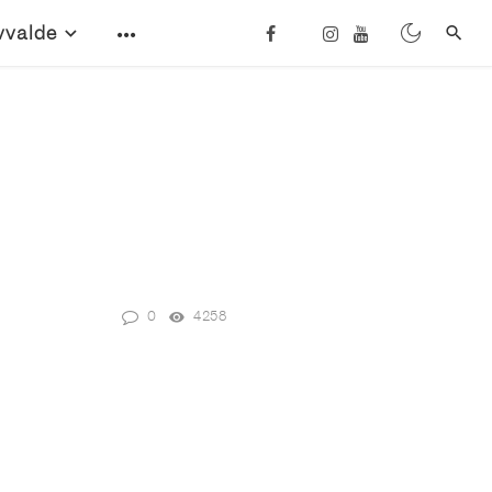
vvalde
0
4258