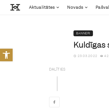
Aktualitātes
Novads
Pašva
BANNERI
Kuldīgas 
Open toolbar
23.03.2022
42
DALĪTIES