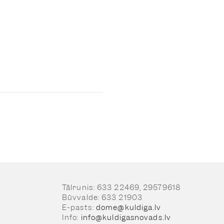
Tālrunis: 633 22469, 29579618
Būvvalde: 633 21903
E-pasts:
dome@kuldiga.lv
Info:
info@kuldigasnovads.lv