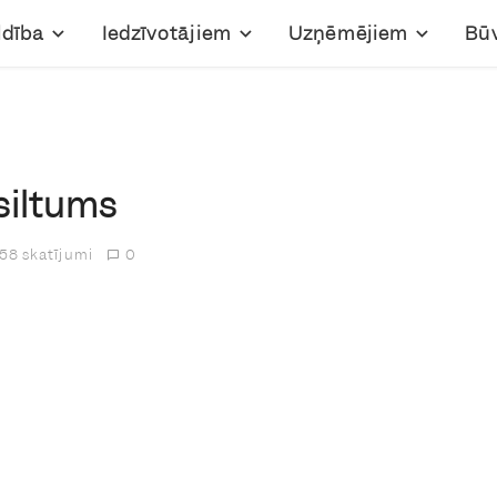
ldība
Iedzīvotājiem
Uzņēmējiem
Bū
siltums
58 skatījumi
0