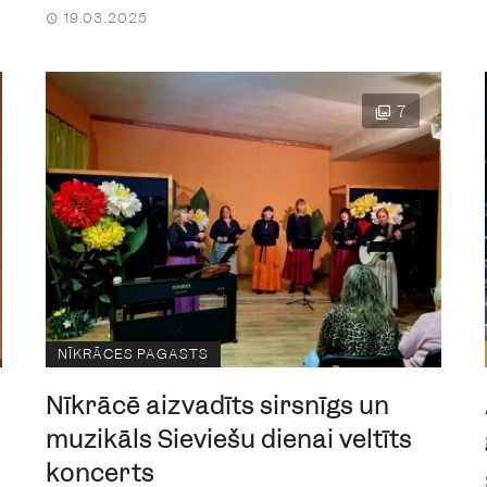
19.03.2025
7
NĪKRĀCES PAGASTS
Nīkrācē aizvadīts sirsnīgs un
muzikāls Sieviešu dienai veltīts
koncerts