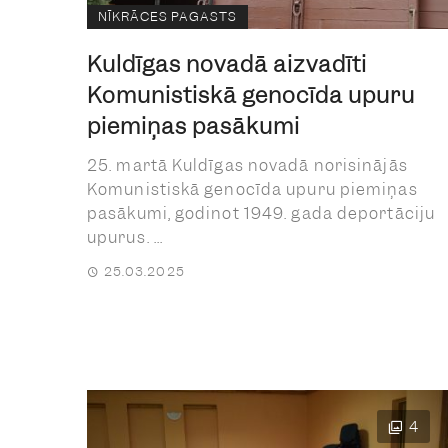
NĪKRĀCES PAGASTS
Kuldīgas novadā aizvadīti
Komunistiskā genocīda upuru
piemiņas pasākumi
25. martā Kuldīgas novadā norisinājās
Komunistiskā genocīda upuru piemiņas
pasākumi, godinot 1949. gada deportāciju
upurus. ...
25.03.2025
4