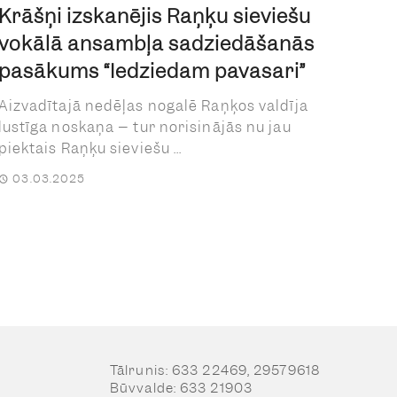
Krāšņi izskanējis Raņķu sieviešu
vokālā ansambļa sadziedāšanās
pasākums “Iedziedam pavasari”
Aizvadītajā nedēļas nogalē Raņķos valdīja
lustīga noskaņa – tur norisinājās nu jau
piektais Raņķu sieviešu ...
03.03.2025
Tālrunis: 633 22469, 29579618
Būvvalde: 633 21903