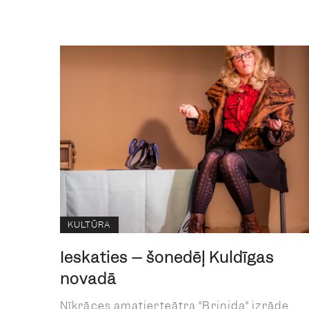
KULTŪRA
Ieskaties – šonedēļ Kuldīgas
novadā
Nīkrāces amatierteātra “Brinida” izrāde