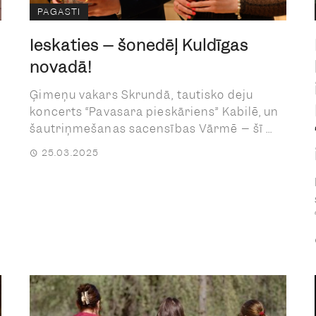
PAGASTI
Ieskaties – šonedēļ Kuldīgas
novadā!
Ģimeņu vakars Skrundā, tautisko deju
koncerts “Pavasara pieskāriens” Kabilē, un
šautriņmešanas sacensības Vārmē – šī ...
25.03.2025