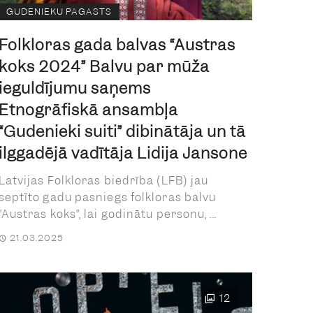
GUDENIEKU PAGASTS
Folkloras gada balvas “Austras
koks 2024” Balvu par mūža
ieguldījumu saņems
Etnogrāfiskā ansambļa
“Gudenieki suiti” dibinātāja un tā
ilggadējā vadītāja Lidija Jansone
Latvijas Folkloras biedrība (LFB) jau
septīto gadu pasniegs folkloras balvu
“Austras koks”, lai godinātu personu, ...
21.03.2025
12