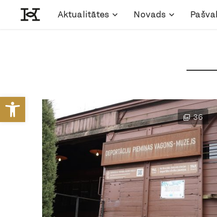
Aktualitātes
Novads
Pašva
Open toolbar
36