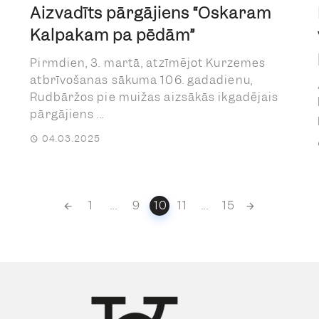
Aizvadīts pārgājiens “Oskaram
Kalpakam pa pēdām”
m
Pirmdien, 3. martā, atzīmējot Kurzemes
atbrīvošanas sākuma 106. gadadienu,
Rudbāržos pie muižas aizsākās ikgadējais
pārgājiens ...
04.03.2025
1
...
9
10
11
...
15