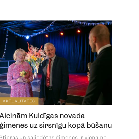
AKTUALITĀTES
Aicinām Kuldīgas novada
ģimenes uz sirsnīgu kopā būšanu
Stipras un saliedētas ģimenes ir viena no