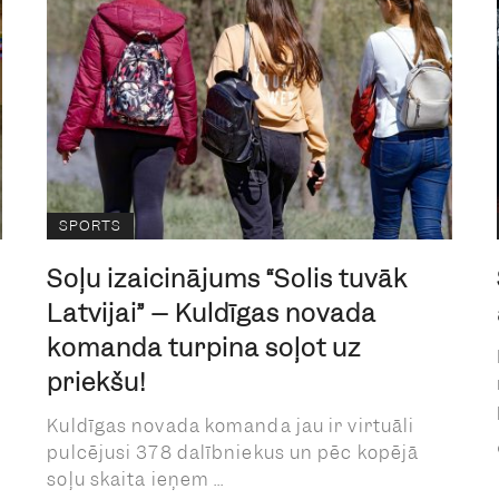
SPORTS
Soļu izaicinājums “Solis tuvāk
Latvijai” – Kuldīgas novada
komanda turpina soļot uz
priekšu!
Kuldīgas novada komanda jau ir virtuāli
pulcējusi 378 dalībniekus un pēc kopējā
soļu skaita ieņem ...