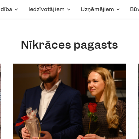
ldība
Iedzīvotājiem
Uzņēmējiem
Bū
Nīkrāces pagasts