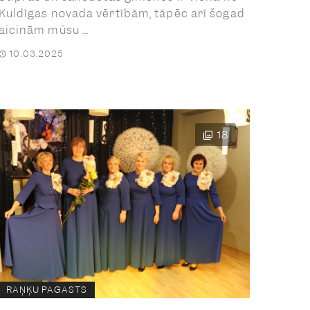
Kuldīgas novada vērtībām, tāpēc arī šogad
aicinām mūsu ...
10.03.2025
18
RAŅĶU PAGASTS