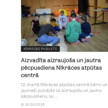
NĪKRĀCES PAGASTS
Aizvadīta aizraujoša un jautra
pēcpusdiena Nīkrāces atpūtas
centrā
12. martā Nīkrāces atpūtas centrā bērni un
jaunieši pulcējās uz aizraujošu un jautru
pēcpusdienu, lai ...
20.03.2025