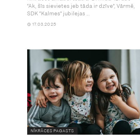
“Ak, šīs sievietes jeb tāda ir dzīve”, Vārmē,
SDK “Kalmes” jubilejas ...
17.03.2025
NĪKRĀCES PAGASTS