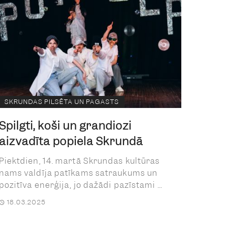
SKRUNDAS PILSĒTA UN PAGASTS
Spilgti, koši un grandiozi
aizvadīta popiela Skrundā
Piektdien, 14. martā Skrundas kultūras
nams valdīja patīkams satraukums un
pozitīva enerģija, jo dažādi pazīstami ...
18.03.2025