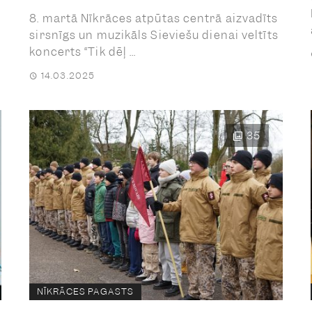
8. martā Nīkrāces atpūtas centrā aizvadīts
sirsnīgs un muzikāls Sieviešu dienai veltīts
koncerts “Tik dēļ ...
14.03.2025
35
NĪKRĀCES PAGASTS