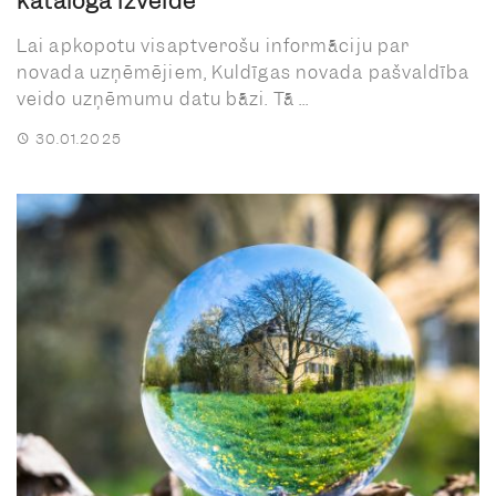
kataloga izveide
Lai apkopotu visaptverošu informāciju par
novada uzņēmējiem, Kuldīgas novada pašvaldība
veido uzņēmumu datu bāzi. Tā ...
30.01.2025