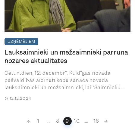
UZŅĒMĒJIEM
Lauksaimnieki un mežsaimnieki pārrunā
nozares aktualitātes
Ceturtdien, 12. decembrī, Kuldīgas novada
pašvaldības aicināti kopā sanāca novada
lauksaimnieki un mežsaimnieki, lai “Saimnieku ...
12.12.2024
Posts
1
...
8
9
10
...
18
navigation