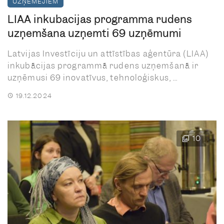
UZŅĒMĒJIEM
LIAA inkubācijas programmā rudens
uzņemšanā uzņemti 69 uzņēmumi
Latvijas Investīciju un attīstības aģentūra (LIAA)
inkubācijas programmā rudens uzņemšanā ir
uzņēmusi 69 inovatīvus, tehnoloģiskus, ...
19.12.2024
10