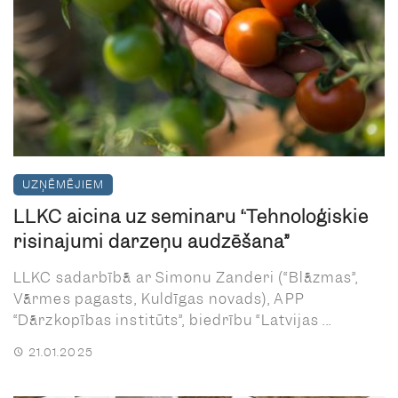
UZŅĒMĒJIEM
LLKC aicina uz semināru “Tehnoloģiskie
risinājumi dārzeņu audzēšanā”
LLKC sadarbībā ar Simonu Zanderi (“Blāzmas”,
Vārmes pagasts, Kuldīgas novads), APP
“Dārzkopības institūts”, biedrību “Latvijas ...
21.01.2025