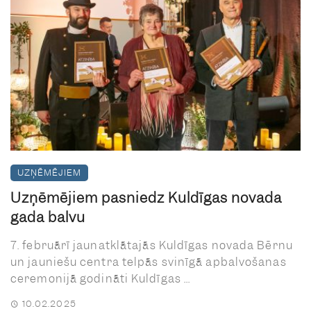
UZŅĒMĒJIEM
Uzņēmējiem pasniedz Kuldīgas novada
gada balvu
7. februārī jaunatklātajās Kuldīgas novada Bērnu
un jauniešu centra telpās svinīgā apbalvošanas
ceremonijā godināti Kuldīgas ...
10.02.2025