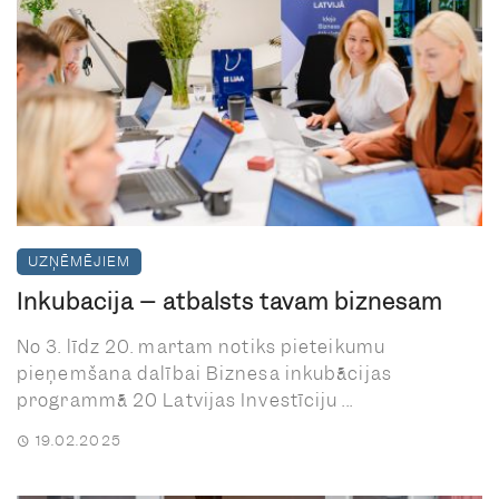
UZŅĒMĒJIEM
Inkubācija – atbalsts tavam biznesam
No 3. līdz 20. martam notiks pieteikumu
pieņemšana dalībai Biznesa inkubācijas
programmā 20 Latvijas Investīciju ...
19.02.2025