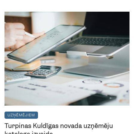
UZŅĒMĒJIEM
Turpinās Kuldīgas novada uzņēmēju