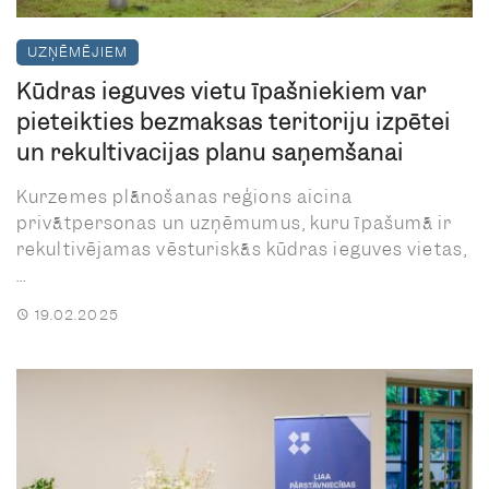
UZŅĒMĒJIEM
Kūdras ieguves vietu īpašniekiem var
pieteikties bezmaksas teritoriju izpētei
un rekultivācijas plānu saņemšanai
Kurzemes plānošanas reģions aicina
privātpersonas un uzņēmumus, kuru īpašumā ir
rekultivējamas vēsturiskās kūdras ieguves vietas,
...
19.02.2025