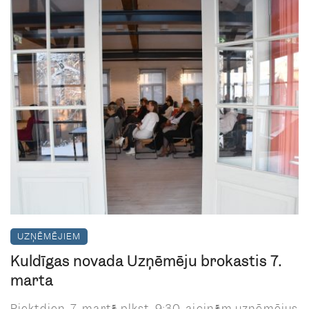
UZŅĒMĒJIEM
Kuldīgas novada Uzņēmēju brokastis 7.
martā
Piektdien, 7. martā plkst. 9:30, aicinām uzņēmējus