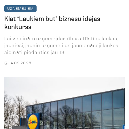
UZŅĒMĒJIEM
Klāt “Laukiem būt” biznesu idejas
konkurss
Lai veicinātu uzņēmējdarbības attīstību laukos,
jaunieši, jaunie uzņēmēji un jaunienācēji laukos
aicināti piedalīties jau 13. ...
14.02.2025