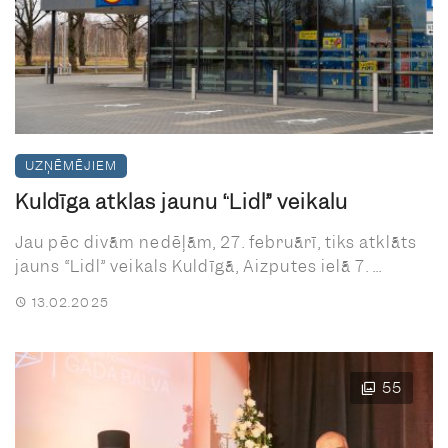
UZŅĒMĒJIEM
Kuldīgā atklās jaunu “Lidl” veikalu
Jau pēc divām nedēļām, 27. februārī, tiks atklāts
jauns “Lidl” veikals Kuldīgā, Aizputes ielā 7. ...
13.02.2025
55