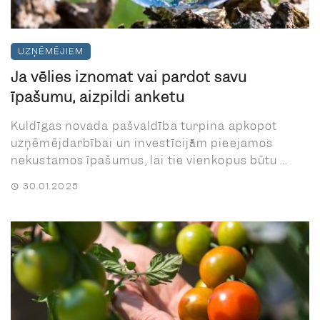
UZŅĒMĒJIEM
Ja vēlies iznomāt vai pārdot savu
īpašumu, aizpildi anketu
Kuldīgas novada pašvaldība turpina apkopot
uzņēmējdarbībai un investīcijām pieejamos
nekustamos īpašumus, lai tie vienkopus būtu ...
30.01.2025