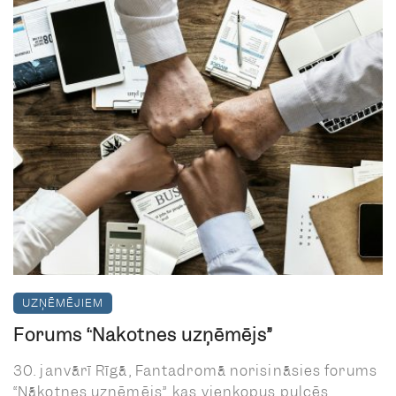
UZŅĒMĒJIEM
Forums “Nākotnes uzņēmējs”
30. janvārī Rīgā, Fantadromā norisināsies forums
“Nākotnes uzņēmējs”, kas vienkopus pulcēs