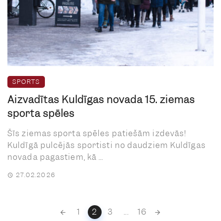
SPORTS
Aizvadītas Kuldīgas novada 15. ziemas
sporta spēles
Šīs ziemas sporta spēles patiešām izdevās!
Kuldīgā pulcējās sportisti no daudziem Kuldīgas
novada pagastiem, kā ...
27.02.2026
Posts
1
2
3
...
16
navigation