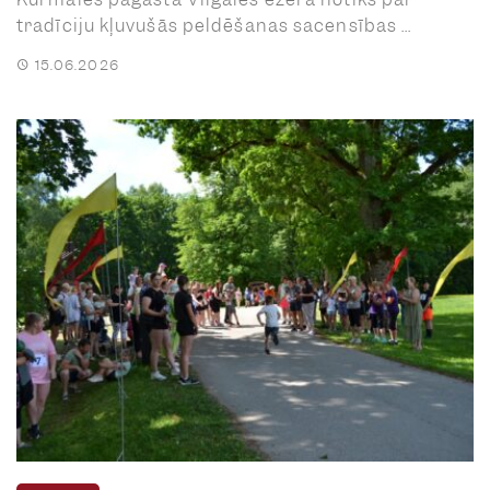
tradīciju kļuvušās peldēšanas sacensības ...
15.06.2026