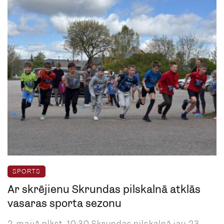
SPORTS
Ar skrējienu Skrundas pilskalnā atklās
vasaras sporta sezonu
2. maijā plkst. 10:30 Skrundas pilskalnā jau 23.