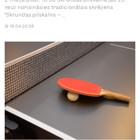
reizi norisināsies tradicionālais skrējiens
“Skrundas pilskalns – ...
16.04.2026