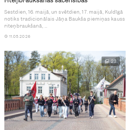
riteņbraukšanas sacensības
Sestdien, 16. maijā, un svētdien, 17. maijā, Kuldīgā
notiks tradicionālais Jāņa Baukša piemiņas kauss
riteņbraukšanā, ...
11.05.2026
23