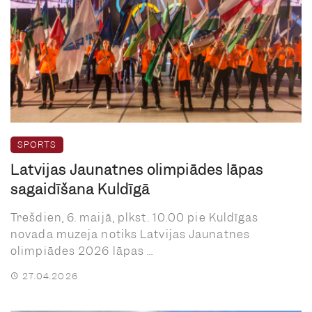
SPORTS
Latvijas Jaunatnes olimpiādes lāpas
sagaidīšana Kuldīgā
Trešdien, 6. maijā, plkst. 10.00 pie Kuldīgas
novada muzeja notiks Latvijas Jaunatnes
olimpiādes 2026 lāpas ...
27.04.2026