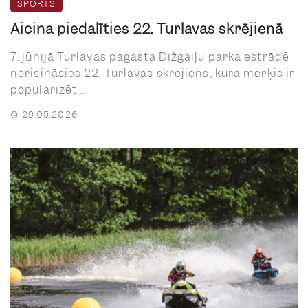
SPORTS
Aicina piedalīties 22. Turlavas skrējienā
7. jūnijā Turlavas pagasta Dižgaiļu parka estrādē
norisināsies 22. Turlavas skrējiens, kura mērķis ir
popularizēt ...
29.05.2026