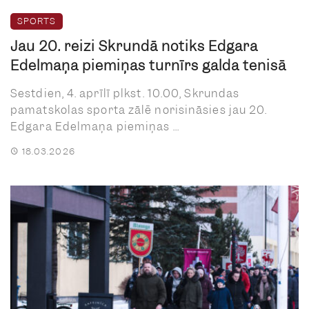
SPORTS
Jau 20. reizi Skrundā notiks Edgara
Edelmaņa piemiņas turnīrs galda tenisā
Sestdien, 4. aprīlī plkst. 10.00, Skrundas
pamatskolas sporta zālē norisināsies jau 20.
Edgara Edelmaņa piemiņas ...
18.03.2026