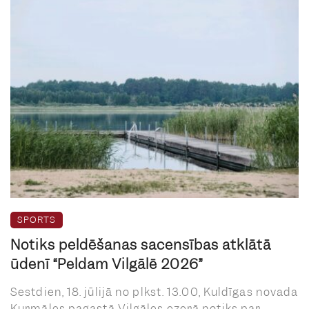
SPORTS
Notiks peldēšanas sacensības atklātā
ūdenī “Peldam Vilgālē 2026”
Sestdien, 18. jūlijā no plkst. 13.00, Kuldīgas novada
Kurmāles pagastā Vilgāles ezerā notiks par