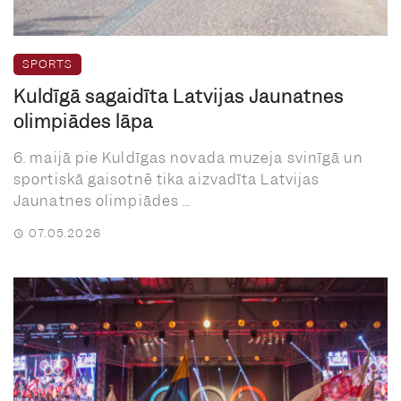
SPORTS
Kuldīgā sagaidīta Latvijas Jaunatnes
olimpiādes lāpa
6. maijā pie Kuldīgas novada muzeja svinīgā un
sportiskā gaisotnē tika aizvadīta Latvijas
Jaunatnes olimpiādes ...
07.05.2026