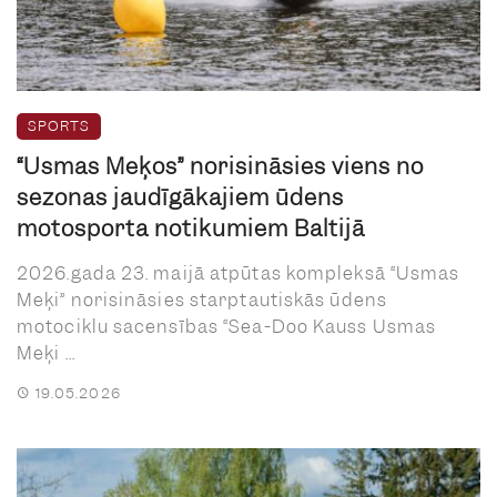
SPORTS
“Usmas Meķos” norisināsies viens no
sezonas jaudīgākajiem ūdens
motosporta notikumiem Baltijā
2026.gada 23. maijā atpūtas kompleksā “Usmas
Meķi” norisināsies starptautiskās ūdens
motociklu sacensības “Sea-Doo Kauss Usmas
Meķi ...
19.05.2026