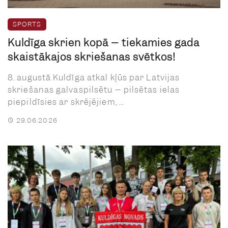
SPORTS
Kuldīga skrien kopā – tiekamies gada
skaistākajos skriešanas svētkos!
8. augustā Kuldīga atkal kļūs par Latvijas
skriešanas galvaspilsētu – pilsētas ielas
piepildīsies ar skrējējiem, ...
29.06.2026