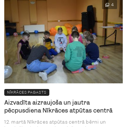
4
NĪKRĀCES PAGASTS
Aizvadīta aizraujoša un jautra
pēcpusdiena Nīkrāces atpūtas centrā
12. martā Nīkrāces atpūtas centrā bērni un