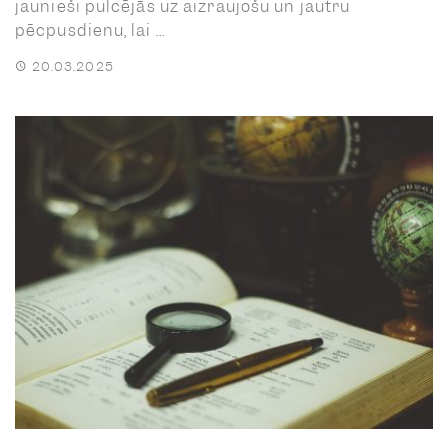
jaunieši pulcējās uz aizraujošu un jautru
pēcpusdienu, lai ...
20.03.2025