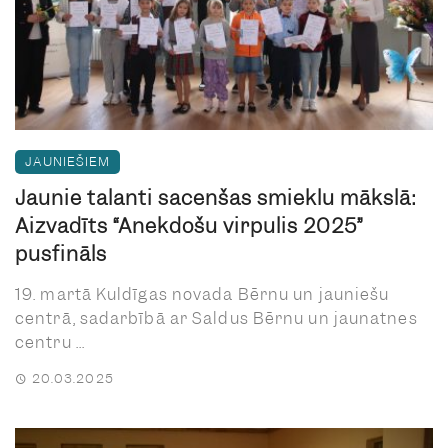
JAUNIEŠIEM
Jaunie talanti sacenšas smieklu mākslā:
Aizvadīts “Anekdošu virpulis 2025”
pusfināls
19. martā Kuldīgas novada Bērnu un jauniešu
centrā, sadarbībā ar Saldus Bērnu un jaunatnes
centru ...
20.03.2025