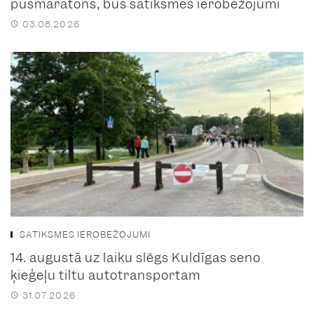
pusmaratons, būs satiksmes ierobežojumi
03.08.2026
SATIKSMES IEROBEŽOJUMI
14. augustā uz laiku slēgs Kuldīgas seno
ķieģeļu tiltu autotransportam
31.07.2026