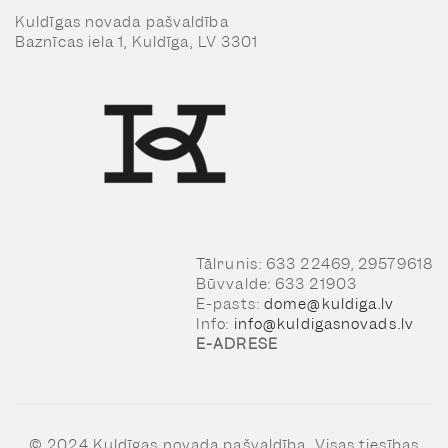
Kuldīgas novada pašvaldība
Baznīcas iela 1, Kuldīga, LV 3301
Tālrunis: 633 22469, 29579618
Būvvalde: 633 21903
E-pasts:
dome@kuldiga.lv
Info:
info@kuldigasnovads.lv
E-ADRESE
© 2024 Kuldīgas novada pašvaldība, Visas tiesības