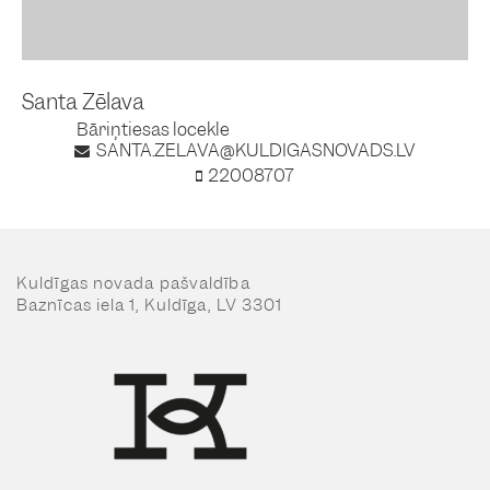
Santa Zēlava
Bāriņtiesas locekle
SANTA.ZELAVA@KULDIGASNOVADS.LV
22008707
Kuldīgas novada pašvaldība
Baznīcas iela 1, Kuldīga, LV 3301