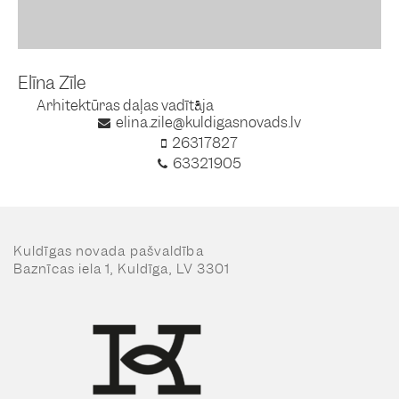
Elīna Zīle
Arhitektūras daļas vadītāja
elina.zile@kuldigasnovads.lv
26317827
63321905
Kuldīgas novada pašvaldība
Baznīcas iela 1, Kuldīga, LV 3301