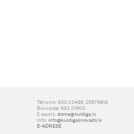
Tālrunis: 633 22469, 29579618
Būvvalde: 633 21903
E-pasts:
dome@kuldiga.lv
Info:
info@kuldigasnovads.lv
E-ADRESE