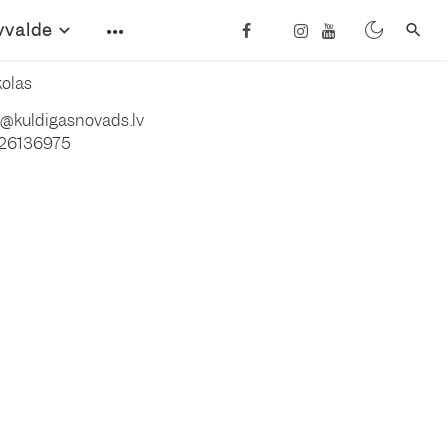
vvalde
olas
ka@kuldigasnovads.lv
26136975