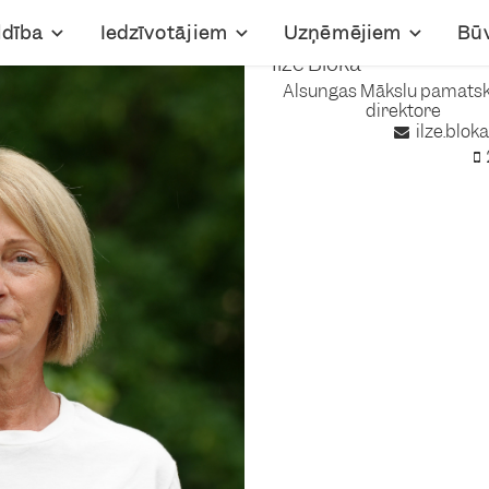
ldība
Iedzīvotājiem
Uzņēmējiem
Bū
Ilze Bloka
Alsungas Mākslu pamatsk
direktore
ilze.blo