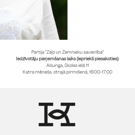
Partija “Zaļo un Zemnieku savienība”
Iedzīvotāju pieņemšanas laiks (iepriekš piesakoties):
Alsunga, Skolas ielā 11
Katra mēneša otrajā pirmdienā, 16:00-17:00