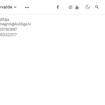
vvalde
dītājs
megnis@kuldiga.lv
25780897
63322117