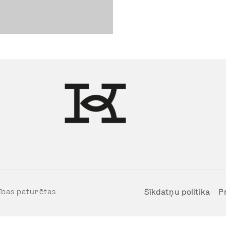
ības paturētas
Sīkdatņu politika
P