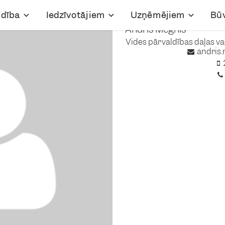
ldība
Iedzīvotājiem
Uzņēmējiem
Bū
Andris Megnis
Vides pārvaldības daļas va
andris.