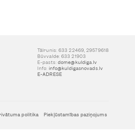
Tālrunis: 633 22469, 29579618
Būvvalde: 633 21903
E-pasts:
dome@kuldiga.lv
Info:
info@kuldigasnovads.lv
E-ADRESE
rivātuma politika
Piekļūstamības paziņojums