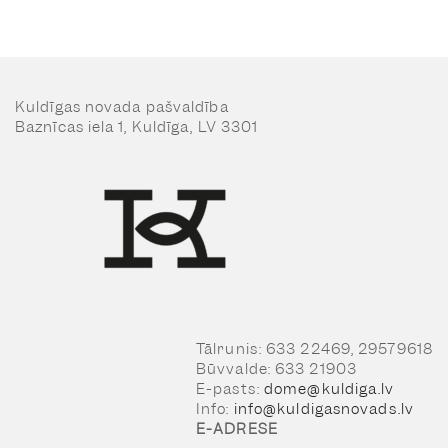
Kuldīgas novada pašvaldība
Baznīcas iela 1, Kuldīga, LV 3301
Tālrunis: 633 22469, 29579618
Būvvalde: 633 21903
E-pasts:
dome@kuldiga.lv
Info:
info@kuldigasnovads.lv
E-ADRESE