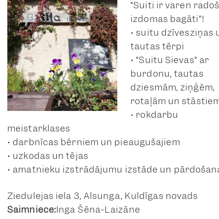
“Suiti ir varen rado
izdomas bagāti”!
• suitu dzīvesziņas 
tautas tērpi
• “Suitu Sievas” ar
burdonu, tautas
dziesmām, ziņģēm,
rotaļām un stāstie
• rokdarbu
meistarklases
• darbnīcas bērniem un pieaugušajiem
• uzkodas un tējas
• amatnieku izstrādājumu izstāde un pārdošan
Ziedulejas iela 3, Alsunga, Kuldīgas novads
Saimniece:
Inga Šēna-Laizāne