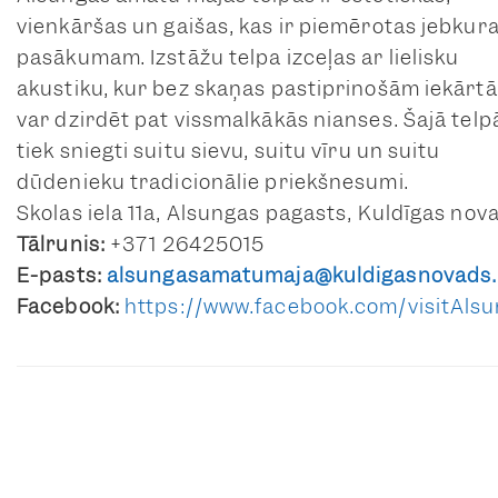
vienkāršas un gaišas, kas ir piemērotas jebkur
pasākumam. Izstāžu telpa izceļas ar lielisku
akustiku, kur bez skaņas pastiprinošām iekārt
var dzirdēt pat vissmalkākās nianses. Šajā telp
tiek sniegti suitu sievu, suitu vīru un suitu
dūdenieku tradicionālie priekšnesumi.
Skolas iela 11a, Alsungas pagasts, Kuldīgas nov
Tālrunis:
+371 26425015
E-pasts:
alsungasamatumaja@kuldigasnovads.
Facebook:
https://www.facebook.com/visitAls