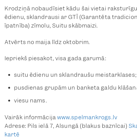
Krodziņā nobaudīsiet kādu šai vietai raksturīg
ēdienu, sklandrausi ar GTĪ (Garantēta tradicio
īpatnība) zīmolu, Suitu skābmaizi.
Atvērts no maija līdz oktobrim.
Iepriekš piesakot, visa gada garumā:
suitu ēdienu un sklandraušu meistarklases;
pusdienas grupām un banketa galdu klāšan
viesu nams.
Vairāk informācija
www.spelmankrogs.lv
Adrese: Pils ielā 7, Alsungā (blakus baznīcai)
Sk
kartē