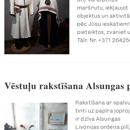
maršrutu, iekļaujot
objektus un aktivit
pēc Jūsu ieskatiem!
pieteiktos, zvaniet 
Tālr. Nr. +371 26425
Vēstuļu rakstīšana Alsungas p
Rakstīšana ar spalv
tinti uz papīra jopr
ir dzīva Alsungas
Livonijas ordeņa pilī