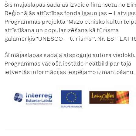
Šīs mājaslapas sadaļas izveide finansēta no Ei
Reģionālās attīstības fonda Igaunijas – Latvijas
Programmas projekta “Mazo etnisko kultūrtelp
attīstīšana un popularizēšana kā tūrisma
galamērķis “UNESCO – tūrisms””, Nr. EST-LAT 15
Šī mājaslapas sadaļa atspoguļo autora viedokli.
Programmas vadošā iestāde neatbild par tajā
ietvertās informācijas iespējamo izmantošanu.