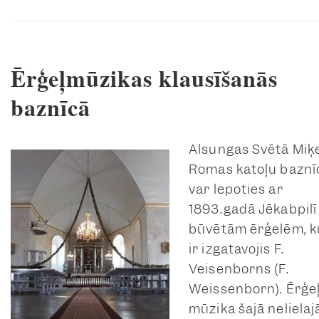
Ērģeļmūzikas klausīšanās
baznīcā
Alsungas Svētā Miķ
Romas katoļu baznī
var lepoties ar
1893.gadā Jēkabpilī
būvētām ērģelēm, k
ir izgatavojis F.
Veisenborns (F.
Weissenborn). Ērģe
mūzika šajā nelielaj