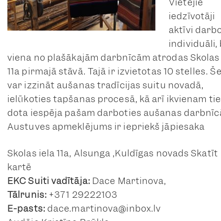
Vietējie
iedzīvotāji
aktīvi darb
individuāli,
viena no plašākajām darbnīcām atrodas Skolas 
11a pirmajā stāvā. Tajā ir izvietotas 10 stelles. Še
var izzināt aušanas tradīcijas suitu novadā,
ielūkoties tapšanas procesā, kā arī ikvienam ti
dota iespēja pašam darboties aušanas darbnīc
Austuves apmeklējums ir iepriekš jāpiesaka
Skolas iela 11a, Alsunga ,Kuldīgas novads Skatīt
kartē
EKC Suiti vadītāja:
Dace Martinova,
Tālrunis:
+371 29222103
E-pasts:
dace.martinova@inbox.lv