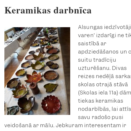
Keramikas darbnīca
Alsungas iedzīvotāji
varen’ izdarīgi ne ti
saistībā ar
apdziedāšanos un c
suitu tradīciju
uzturēšanu. Divas
reizes nedēļā sark
skolas otrajā stāvā
(Skolas iela 11a) dā
tiekas keramikas
nodarbībās, lai attī
savu radošo pusi
veidošanā ar mālu. Jebkuram interesentam ir