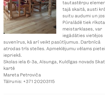
tautastērpu elemen
tajā skaitā, austi kr
suitu audumi un jos
Pūralādē tiek rīkot
meistarklases, var
iegādāties vietējos
suvenīrus, kā arī veikt pasūtījumus. Darbnīcā
atrodas trīs stelles. Apmeklējumu vēlams piete
iepriekš.
Skolas iela 6-3a, Alsunga, Kuldīgas novads Skat
kartē
Mareta Petroviča
Tālrunis: +371 20203115