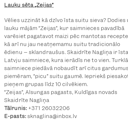
Lauku sēta „Zeijas”
Vēlies uzzināt kā dzīvo īsta suitu sieva? Dodies
lauku mājām “Zeijas”, kur saimnieces pavadībā
varēsiet pagatavot maizi pēc mantotas recepte
kā arī nu jau neatņemamu suitu tradicionālo
ēdienu – sklandraušus. Skaidrīte Nagliņa ir īst
Latvju saimniece, kura ierādīs ne to vien. Turklā
saimniece piedāvā nobaudīt arī citus gardumus
piemēram, “picu” suitu gaumē. Iepriekš piesakot
pieņem grupas līdz 10 cilvēkiem.
“Zeijas”, Alsungas pagasts, Kuldīgas novads
Skaidrīte Nagliņa
Tālrunis:
+371 26032206
E-pasts:
sknaglina@inbox.lv