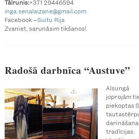
Tālrunis:
+371 29446594
inga.senalaizane@gmail.com
Facebook –
Suitu Rija
Zvaniet, sarunāsim tikšanos!
Radošā darbnīca “Austuve”
Alsungā
joprojām ti
piekoptas 
tautastērp
darināšana
tradīcijas.