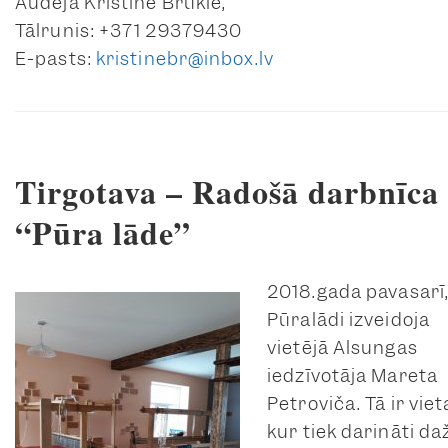
Audēja Kristīne Brūkle,
Tālrunis: +371 29379430
E-pasts:
kristinebr@inbox.lv
Tirgotava – Radošā darbnīca
“Pūra lāde”
2018.gada pavasarī
Pūralādi izveidoja
vietējā Alsungas
iedzīvotāja Mareta
Petroviča. Tā ir viet
kur tiek darināti da