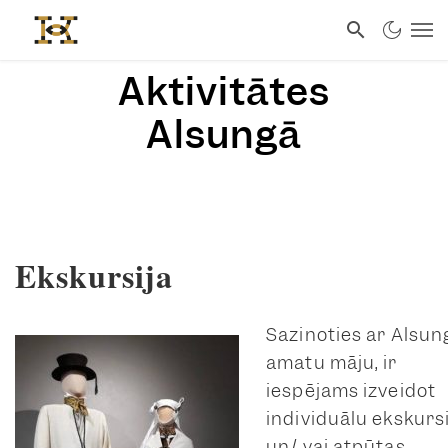
Aktivitātes
Alsungā
Ekskursija
Sazinoties ar Alsun
amatu māju, ir
iespējams izveidot
individuālu ekskurs
un/ vai atpūtas