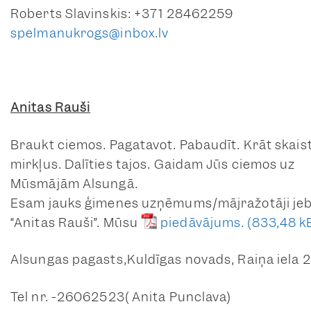
Roberts Slavinskis: +371 28462259
spelmanukrogs@inbox.lv
Anitas Rauši
Braukt ciemos. Pagatavot. Pabaudīt. Krāt skais
mirkļus. Dalīties tajos. Gaidam Jūs ciemos uz
Mūsmājām Alsungā.
Esam jauks ģimenes uzņēmums/mājražotāji je
“Anitas Rauši”. Mūsu
piedāvājums.
Alsungas pagasts,Kuldīgas novads, Raiņa iela 
Tel nr. -26062523( Anita Punclava)