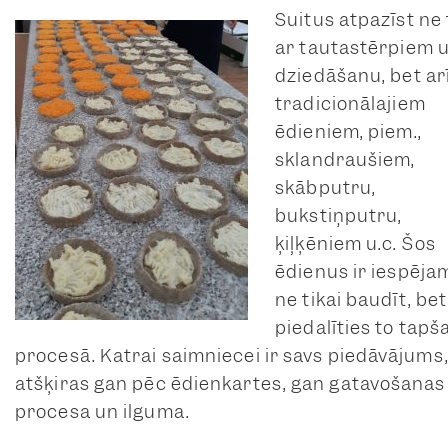
Suitus atpazīst ne 
ar tautastērpiem 
dziedāšanu, bet ar
tradicionālajiem
ēdieniem, piem.,
sklandraušiem,
skābputru,
bukstiņputru,
ķiļķēniem u.c. Šos
ēdienus ir iespēja
ne tikai baudīt, bet
piedalīties to tap
procesā. Katrai saimniecei ir savs piedāvājums,
atšķiras gan pēc ēdienkartes, gan gatavošanas
procesa un ilguma.