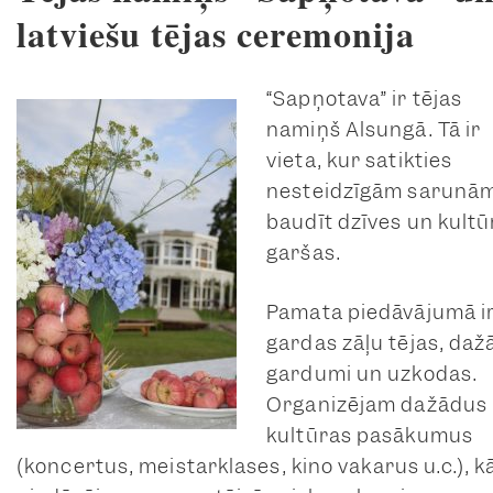
latviešu tējas ceremonija
“Sapņotava” ir tējas
namiņš Alsungā. Tā ir
vieta, kur satikties
nesteidzīgām sarunām
baudīt dzīves un kultū
garšas.
Pamata piedāvājumā i
gardas zāļu tējas, daž
gardumi un uzkodas.
Organizējam dažādus
kultūras pasākumus
(koncertus, meistarklases, kino vakarus u.c.), kā