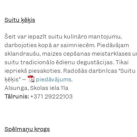
Suitu ķēķis
Šeit var iepazīt suitu kulināro mantojumu,
darbojoties kopā ar saimniecēm. Piedāvājam
sklandraušu, maizes cepšanas meistarklases u
suitu tradicionālo ēdienu degustācijas. Tikai
iepriekš piesakoties. Radošās darbnīcas “Suitu
ķēķis” –
piedāvājums
.
Alsunga, Skolas iela 11a
Tālrunis:
+371 29222103
Spēlmaņu krogs