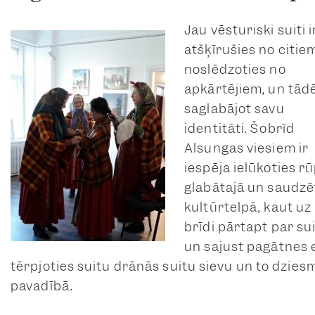
Jau vēsturiski suiti i
atšķīrušies no citie
noslēdzoties no
apkārtējiem, un tād
saglabājot savu
identitāti. Šobrīd
Alsungas viesiem ir
iespēja ielūkoties rū
glabātajā un saudzē
kultūrtelpā, kaut uz
brīdi pārtapt par su
un sajust pagātnes 
tērpjoties suitu drānās suitu sievu un to dzies
pavadībā.