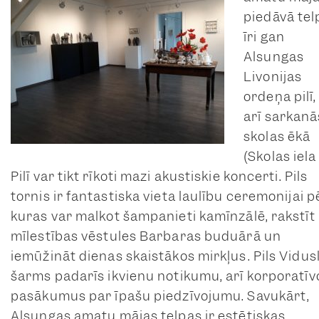
piedāvā tel
īri gan
Alsungas
Livonijas
ordeņa pilī,
arī sarkanā
skolas ēkā
(Skolas iela 
Pilī var tikt rīkoti mazi akustiskie koncerti. Pils
tornis ir fantastiska vieta laulību ceremonijai p
kuras var malkot šampanieti kamīnzālē, rakstīt
mīlestības vēstules Barbaras buduārā un
iemūžināt dienas skaistākos mirkļus. Pils Vidus
šarms padarīs ikvienu notikumu, arī korporatīv
pasākumus par īpašu piedzīvojumu. Savukārt,
Alsungas amatu mājas telpas ir estētiskas,