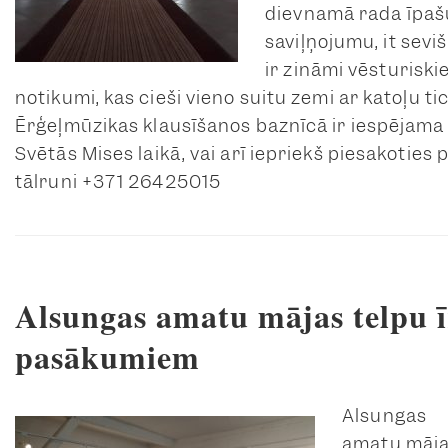
dievnamā rada īpaš
saviļņojumu, it sevišķ
ir zināmi vēsturiski
notikumi, kas cieši vieno suitu zemi ar katoļu tic
Ērģeļmūzikas klausīšanos baznīcā ir iespējama
Svētās Mises laikā, vai arī iepriekš piesakoties 
tālruni +371 26425015
Alsungas amatu mājas telpu ī
pasākumiem
Alsungas
amatu māj