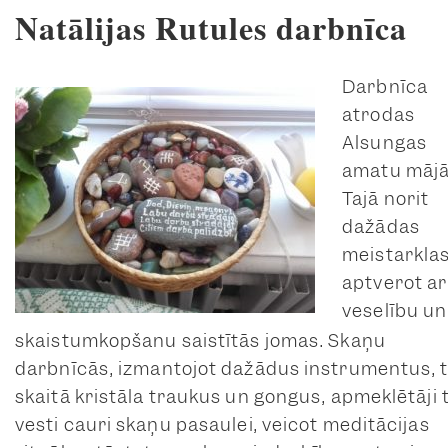
Natālijas Rutules darbnīca
Darbnīca
atrodas
Alsungas
amatu mājā
Tajā norit
dažādas
meistarklas
aptverot ar
veselību un
skaistumkopšanu saistītās jomas. Skaņu
darbnīcās, izmantojot dažādus instrumentus, t
skaitā kristāla traukus un gongus, apmeklētāji 
vesti cauri skaņu pasaulei, veicot meditācijas