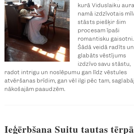
kurā Viduslaiku aur
namā izdzīvotais mīl
stāsts piešķir šim
procesam īpaši
romantisku gaisotni
Šādā veidā radīts u
glabāts vēstījums
izdzīvo savu stāstu,
radot intrigu un noslēpumu gan līdz vēstules
atvēršanas brīdim, gan vēl ilgi pēc tam, saglabā
nākošajām paaudzēm.
Ieģērbšana Suitu tautas tērpā