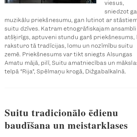
viesus,
sniedzot g
muzikālu priekšnesumu, gan lutinot ar stāstie
suitu dzīves. Katram etnogrāfiskajam ansambli
atšķirīgs, aptuveni stundu garš priekšnesums,
raksturo tā tradīcijas, lomu un nozīmību suitu
zemē. Priekšnesums var tikt sniegts Alsungas
Amatu mājā, pilī, Suitu amatniecības un māksla
telpā “Rija”, Spēlmaņu krogā, Dižgabalkalnā.
Suitu tradicionālo ēdienu
baudīšana un meistarklases