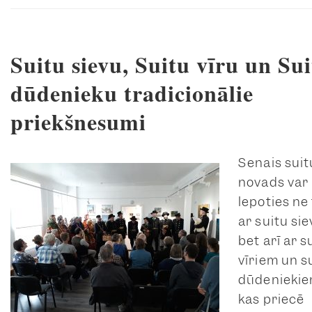
Suitu sievu, Suitu vīru un Su
dūdenieku tradicionālie
priekšnesumi
Senais suit
novads var
lepoties ne 
ar suitu si
bet arī ar s
vīriem un s
dūdeniekie
kas priecē