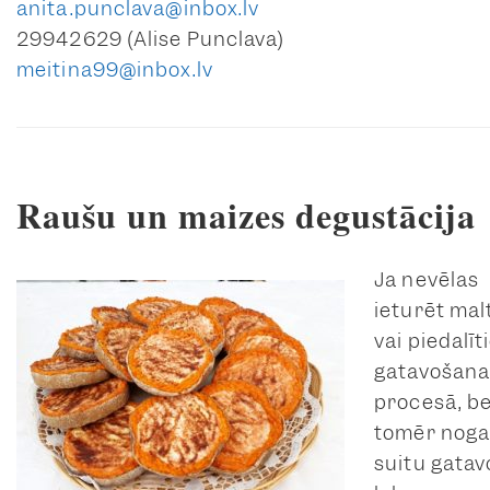
anita.punclava@inbox.lv
29942629 (Alise Punclava)
meitina99@inbox.lv
Raušu un maizes degustācija
Ja nevēlas
ieturēt malt
vai piedalīt
gatavošana
procesā, b
tomēr noga
suitu gatav