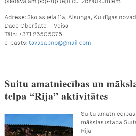
piedāvājam pop-up tējnīcu izbraukumiem.
Adrese: Skolas iela 11a, Alsunga, Kuldīgas nova
Dace Oberšate – Veisa
Tālr.: +371 25505075
e-pasts:
tavasapno@gmail.com
Suitu amatniecības un māksl
telpa “Rija” aktivitātes
Suitu amatniecības
mākslas istaba Suit
Rija