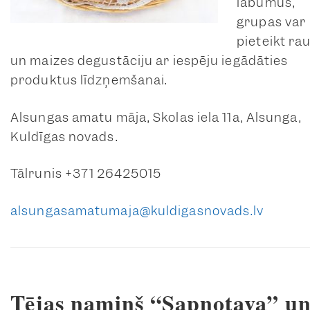
labumus,
grupas var
pieteikt ra
un maizes degustāciju ar iespēju iegādāties
produktus līdzņemšanai.
Alsungas amatu māja, Skolas iela 11a, Alsunga,
Kuldīgas novads.
Tālrunis +371 26425015
alsungasamatumaja@kuldigasnovads.lv
Tējas namiņš “Sapņotava” u