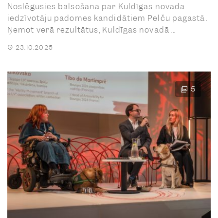
Noslēgusies balsošana par Kuldīgas novada
iedzīvotāju padomes kandidātiem Pelču pagastā.
Ņemot vērā rezultātus, Kuldīgas novadā ...
23.10.2025
5