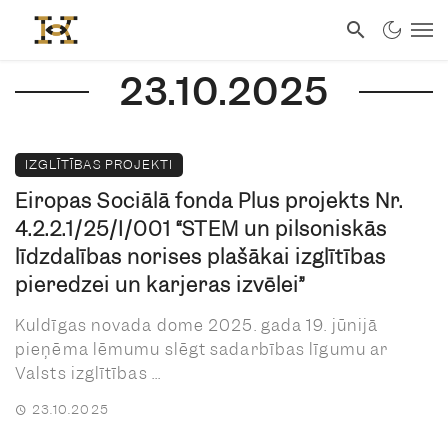
23.10.2025
IZGLĪTĪBAS PROJEKTI
Eiropas Sociālā fonda Plus projekts Nr.
4.2.2.1/25/I/001 “STEM un pilsoniskās
līdzdalības norises plašākai izglītības
pieredzei un karjeras izvēlei”
Kuldīgas novada dome 2025. gada 19. jūnijā
pieņēma lēmumu slēgt sadarbības līgumu ar
Valsts izglītības ...
23.10.2025