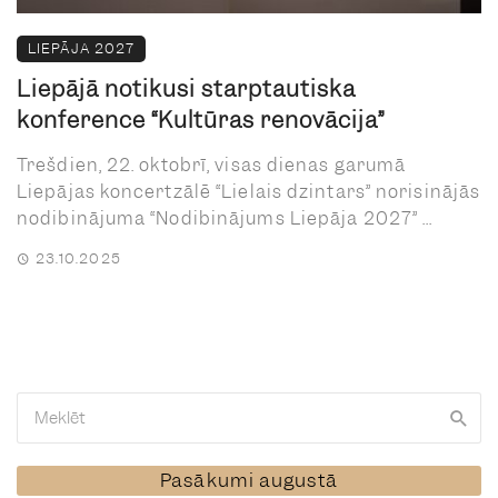
LIEPĀJA 2027
Liepājā notikusi starptautiska
konference “Kultūras renovācija”
Trešdien, 22. oktobrī, visas dienas garumā
Liepājas koncertzālē “Lielais dzintars” norisinājās
nodibinājuma “Nodibinājums Liepāja 2027” ...
23.10.2025
Pasākumi augustā