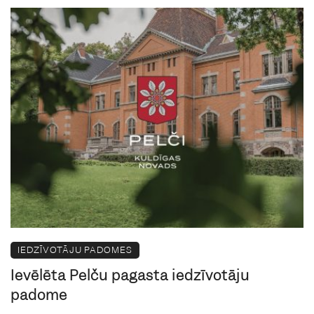
IEDZĪVOTĀJU PADOMES
Ievēlēta Pelču pagasta iedzīvotāju
padome