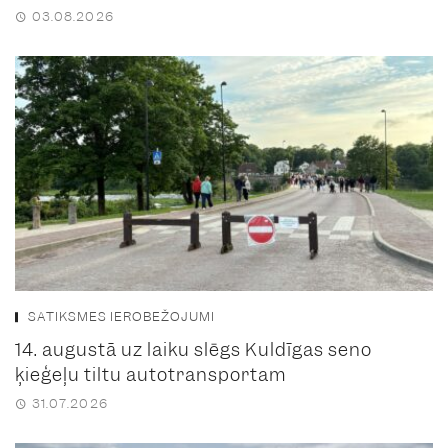
03.08.2026
SATIKSMES IEROBEŽOJUMI
14. augustā uz laiku slēgs Kuldīgas seno
ķieģeļu tiltu autotransportam
31.07.2026