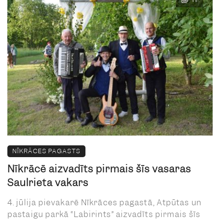
NĪKRĀCES PAGASTS
Nīkrācē aizvadīts pirmais šīs vasaras
Saulrieta vakars
4. jūlija pievakarē Nīkrāces pagastā, Atpūtas un
pastaigu parkā “Labirints” aizvadīts pirmais šīs