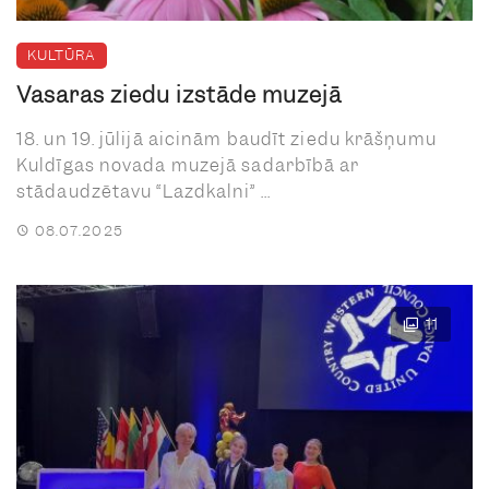
KULTŪRA
Vasaras ziedu izstāde muzejā
18. un 19. jūlijā aicinām baudīt ziedu krāšņumu
Kuldīgas novada muzejā sadarbībā ar
stādaudzētavu “Lazdkalni” ...
08.07.2025
11