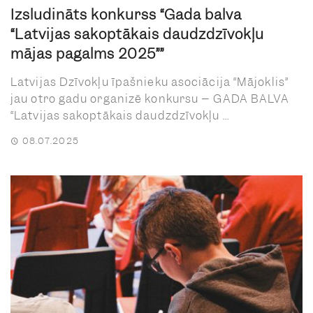
Izsludināts konkurss “Gada balva
“Latvijas sakoptākais daudzdzīvokļu
mājas pagalms 2025””
Latvijas Dzīvokļu īpašnieku asociācija “Mājoklis”
jau otro gadu organizē konkursu – GADA BALVA
“Latvijas sakoptākais daudzdzīvokļu ...
08.07.2025