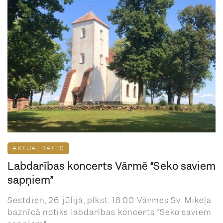
AKTUALITĀTES
Labdarības koncerts Vārmē “Seko saviem
sapņiem”
Sestdien, 26. jūlijā, plkst. 18.00 Vārmes Sv. Miķeļa
baznīcā notiks labdarības koncerts “Seko saviem