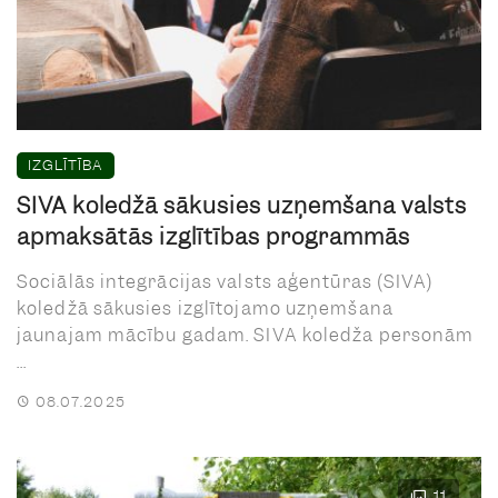
IZGLĪTĪBA
SIVA koledžā sākusies uzņemšana valsts
apmaksātās izglītības programmās
Sociālās integrācijas valsts aģentūras (SIVA)
koledžā sākusies izglītojamo uzņemšana
jaunajam mācību gadam. SIVA koledža personām
...
08.07.2025
11