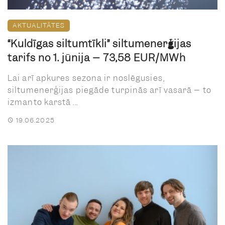
AKTUALITĀTES
“Kuldīgas siltumtīkli” siltumenerģijas
tarifs no 1. jūnija – 73,58 EUR/MWh
Lai arī apkures sezona ir noslēgusies,
siltumenerģijas piegāde turpinās arī vasarā – to
izmanto karstā ...
19.06.2025