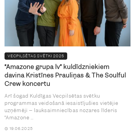
VECPILSĒTAS SVĒTKI 2025
“Amazone grupa lv” kuldīdzniekiem
dāvina Kristīnes Prauliņas & The Soulful
Crew koncertu
Arī šogad Kuldīgas Vecpilsētas svētku
programmas veidošanā iesaistījušies vietējie
uzņēmēji – lauksaimniecības nozares līderis
“Amazone ...
19.06.2025