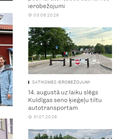
ierobežojumi
03.08.2026
SATIKSMES IEROBEŽOJUMI
14. augustā uz laiku slēgs
Kuldīgas seno ķieģeļu tiltu
autotransportam
31.07.2026