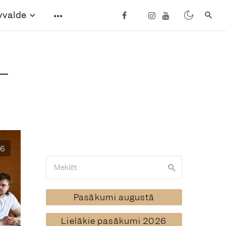
vvalde
6
Pasākumi augustā
Lielākie pasākumi 2026