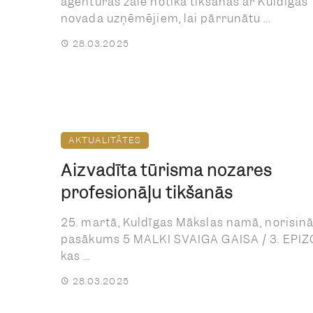
aģentūras zālē notika tikšanās ar Kuldīgas
novada uzņēmējiem, lai pārrunātu ...
28.03.2025
AKTUALITĀTES
Aizvadīta tūrisma nozares
profesionāļu tikšanās
25. martā, Kuldīgas Mākslas namā, norisinā
pasākums 5 MALKI SVAIGA GAISA / 3. EPIZ
kas ...
28.03.2025