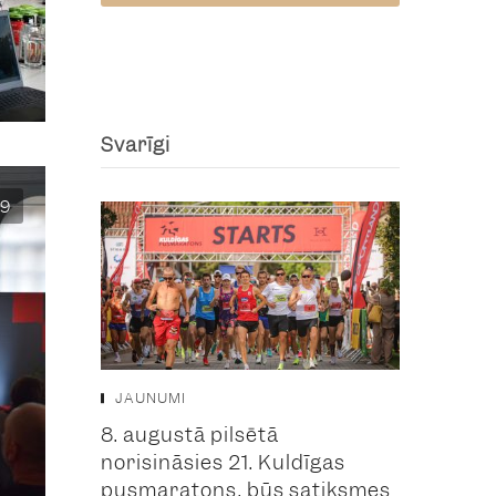
Svarīgi
9
JAUNUMI
8. augustā pilsētā
norisināsies 21. Kuldīgas
pusmaratons, būs satiksmes