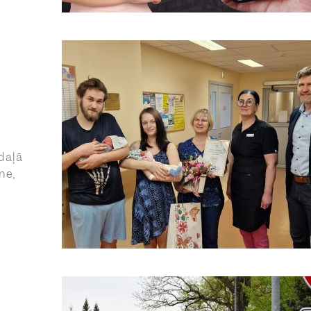
daļā
ne,