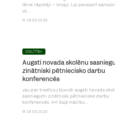
lēnie rāpotāji – krupji. Lai pavasarī samazi
uz ...
28.03.2025
IZGLĪTĪBA
Augsti novada skolēnu sasnieg
zinātniski pētniecisko darbu
konferencēs
Jau par tradīciju kļuvuši augsti novada sko
sasniegumi zinātniski pētniecisko darbu
konferencēs. Arī šajā mācību ...
28.03.2025