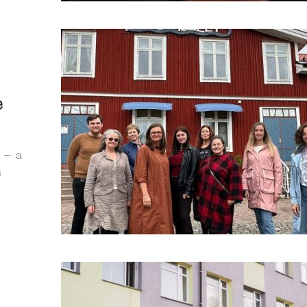
e
 – a
a