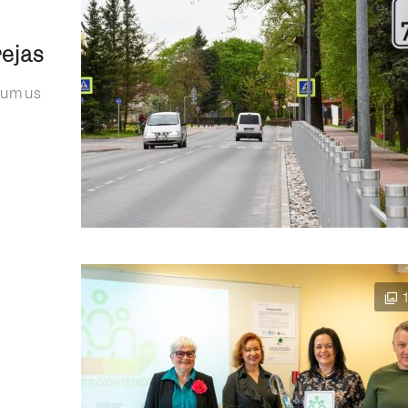
rejas
īgumus