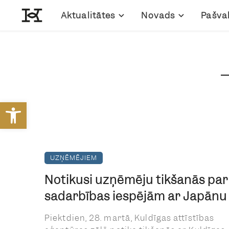
Aktualitātes
Novads
Pašva
Open toolbar
UZŅĒMĒJIEM
Notikusi uzņēmēju tikšanās par
sadarbības iespējām ar Japānu
Piektdien, 28. martā, Kuldīgas attīstības