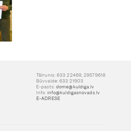
Tālrunis: 633 22469, 29579618
Būvvalde: 633 21903
E-pasts:
dome@kuldiga.lv
Info:
info@kuldigasnovads.lv
E-ADRESE