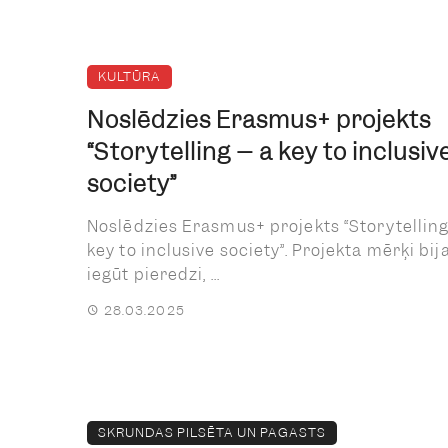
KULTŪRA
Noslēdzies Erasmus+ projekts
“Storytelling – a key to inclusiv
society”
Noslēdzies Erasmus+ projekts “Storytelling
key to inclusive society”. Projekta mērķi bij
iegūt pieredzi, ...
28.03.2025
SKRUNDAS PILSĒTA UN PAGASTS