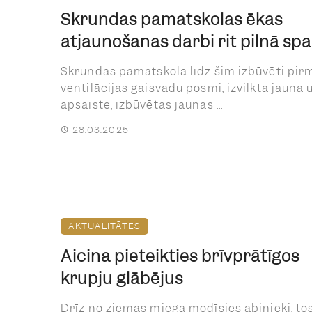
Skrundas pamatskolas ēkas
atjaunošanas darbi rit pilnā sp
Skrundas pamatskolā līdz šim izbūvēti pir
ventilācijas gaisvadu posmi, izvilkta jauna
apsaiste, izbūvētas jaunas ...
28.03.2025
AKTUALITĀTES
Aicina pieteikties brīvprātīgos
krupju glābējus
Drīz no ziemas miega modīsies abinieki, to