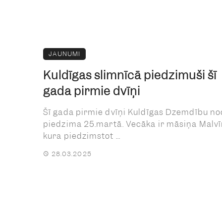
JAUNUMI
Kuldīgas slimnīcā piedzimuši šī
gada pirmie dvīņi
Šī gada pirmie dvīņi Kuldīgas Dzemdību no
piedzima 25.martā. Vecāka ir māsiņa Malvī
kura piedzimstot ...
28.03.2025