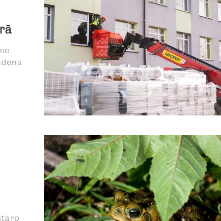
arā
mie
 ūdens
starp