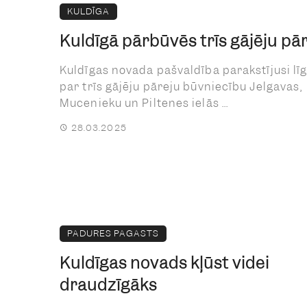
KULDĪGA
Kuldīgā pārbūvēs trīs gājēju pā
Kuldīgas novada pašvaldība parakstījusi l
par trīs gājēju pāreju būvniecību Jelgavas,
Mucenieku un Piltenes ielās ...
28.03.2025
PADURES PAGASTS
Kuldīgas novads kļūst videi
draudzīgāks