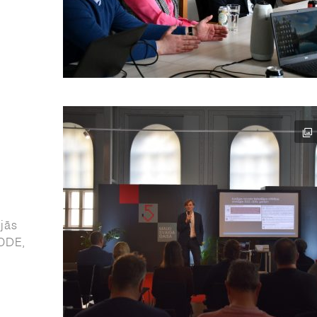
jās
ODE,