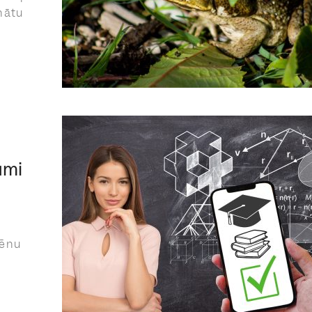
nātu
umi
lēnu