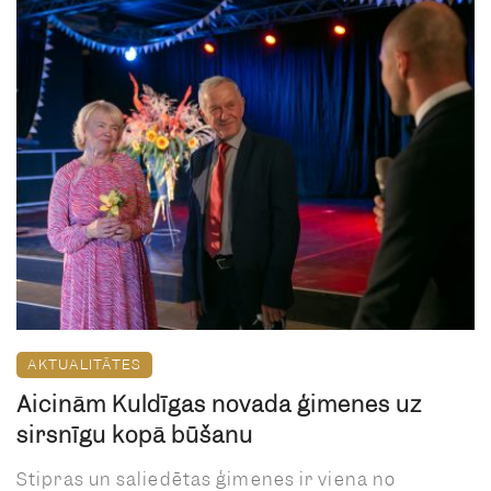
AKTUALITĀTES
Aicinām Kuldīgas novada ģimenes uz
sirsnīgu kopā būšanu
Stipras un saliedētas ģimenes ir viena no