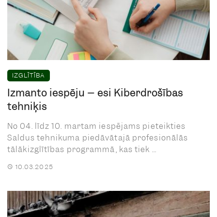
IZGLĪTĪBA
Izmanto iespēju – esi Kiberdrošības
tehniķis
No 04. līdz 10. martam iespējams pieteikties
Saldus tehnikuma piedāvātajā profesionālās
tālākizglītības programmā, kas tiek ...
10.03.2025