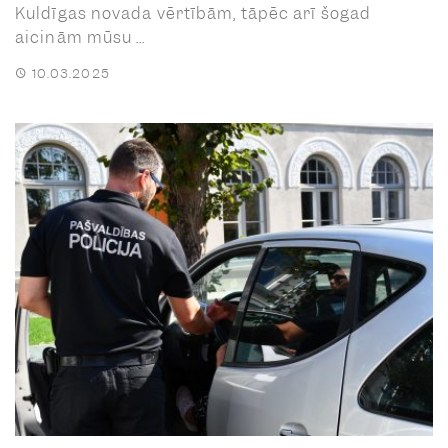
Kuldīgas novada vērtībām, tāpēc arī šogad
aicinām mūsu ...
10.03.2025