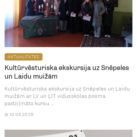
AKTUALITĀTES
Kultūrvēsturiska ekskursija uz Snēpeles
un Laidu muižām
Kultūrvēsturiska ekskursija uz Snēpeles un Laidu
muižām ar LV un LIT vidusskolas posma
padziļināto kursu. ...
10.03.2025