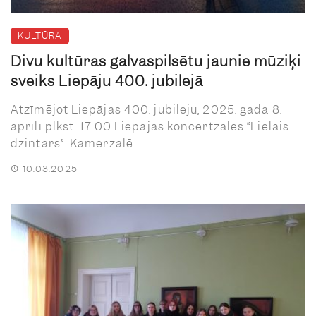
KULTŪRA
Divu kultūras galvaspilsētu jaunie mūziķi
sveiks Liepāju 400. jubilejā
Atzīmējot Liepājas 400. jubileju, 2025. gada 8.
aprīlī plkst. 17.00 Liepājas koncertzāles “Lielais
dzintars” Kamerzālē ...
10.03.2025