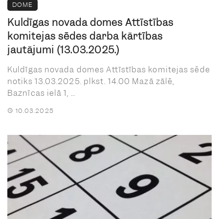
DOME
Kuldīgas novada domes Attīstības
komitejas sēdes darba kārtības
jautājumi (13.03.2025.)
Kuldīgas novada domes Attīstības komitejas sēde
notiks 13.03.2025. plkst. 14.00 Mazā zālē,
Baznīcas ielā 1, ...
10.03.2025