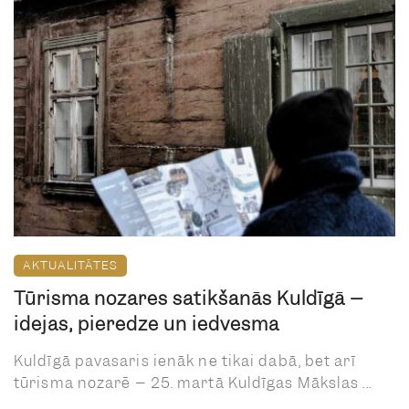
AKTUALITĀTES
Tūrisma nozares satikšanās Kuldīgā –
idejas, pieredze un iedvesma
Kuldīgā pavasaris ienāk ne tikai dabā, bet arī
tūrisma nozarē – 25. martā Kuldīgas Mākslas ...