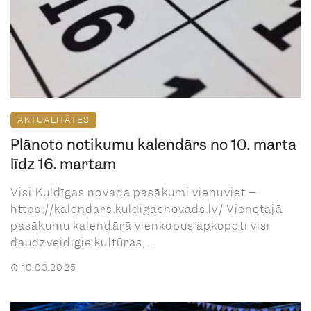
AKTUALITĀTES
Plānoto notikumu kalendārs no 10. marta
līdz 16. martam
Visi Kuldīgas novada pasākumi vienuviet –
https://kalendars.kuldigasnovads.lv/ Vienotajā
pasākumu kalendārā vienkopus apkopoti visi
daudzveidīgie kultūras, ...
10.03.2025