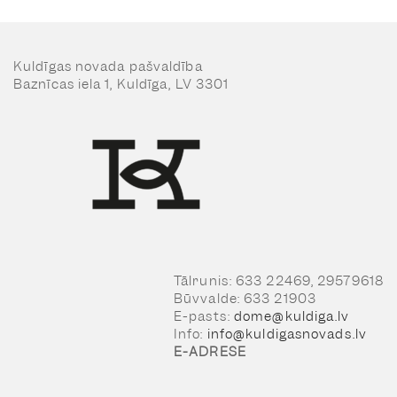
Kuldīgas novada pašvaldība
Baznīcas iela 1, Kuldīga, LV 3301
Tālrunis: 633 22469, 29579618
Būvvalde: 633 21903
E-pasts:
dome@kuldiga.lv
Info:
info@kuldigasnovads.lv
E-ADRESE