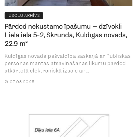
IZSOĻU ARHĪVS
Pārdod nekustamo īpašumu – dzīvokli
Lielā ielā 5-2, Skrunda, Kuldīgas novads,
22.9 m²
Kuldīgas novada pašvaldība saskaņā ar Publiskas
personas mantas atsavināšanas likumu pārdod
atkārtotā elektroniskā izsolē ar ...
07.03.2025