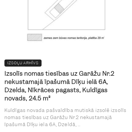
IZSOĻU ARHĪVS
Izsolīs nomas tiesības uz Garāžu Nr.2
nekustamajā īpašumā Dīķu ielā 6A,
Dzelda, Nīkrāces pagasts, Kuldīgas
novads, 24.5 m²
Kuldīgas novada pašvaldība mutiskā izsolē izsolīs
nomas tiesības uz Garāžu Nr.2 nekustamajā
īpašumā Dīķu iela 6A, Dzeldā, ...