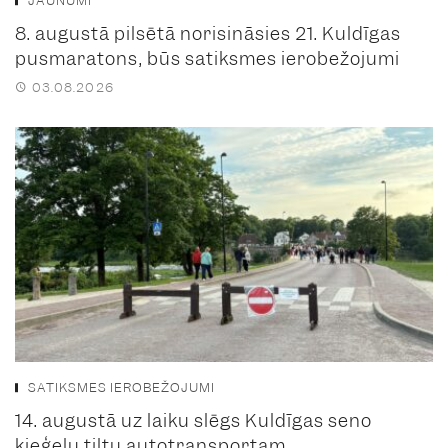
JAUNUMI
8. augustā pilsētā norisināsies 21. Kuldīgas
pusmaratons, būs satiksmes ierobežojumi
03.08.2026
SATIKSMES IEROBEŽOJUMI
14. augustā uz laiku slēgs Kuldīgas seno
ķieģeļu tiltu autotransportam