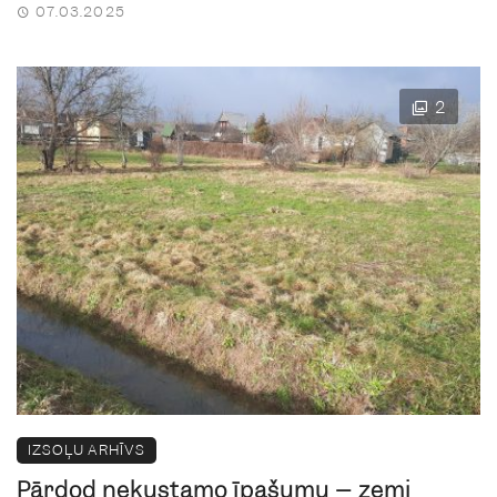
07.03.2025
2
IZSOĻU ARHĪVS
Pārdod nekustamo īpašumu – zemi