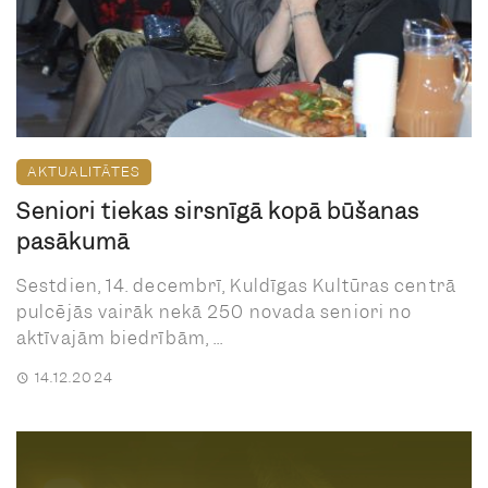
AKTUALITĀTES
Seniori tiekas sirsnīgā kopā būšanas
pasākumā
Sestdien, 14. decembrī, Kuldīgas Kultūras centrā
pulcējās vairāk nekā 250 novada seniori no
aktīvajām biedrībām, ...
14.12.2024