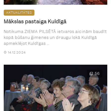
AKTUALITĀTES
Mākslas pastaiga Kuldīgā
Notikuma ZIEMA PILSĒTĀ ietvaros aicinām baudīt
kopā būšanu ģimenes un draugu lokā Kuldīgā
apmeklējot Kuldīgas ...
14.12.2024
56