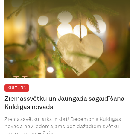
KULTŪRA
Ziemassvētku un Jaungada sagaidīšana
Kuldīgas novadā
Ziemassvētku laiks ir klāt! Decembris Kuldīgas
novadā nav iedomājams bez dažādiem svētku
pasākumiem – šajā ...