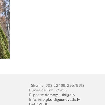
Tālrunis: 633 22469, 29579618
Būvvalde: 633 21903
E-pasts:
dome@kuldiga.lv
Info:
info@kuldigasnovads.lv
E-ADRESE