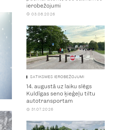
ierobežojumi
03.08.2026
SATIKSMES IEROBEŽOJUMI
14. augustā uz laiku slēgs
Kuldīgas seno ķieģeļu tiltu
autotransportam
31.07.2026