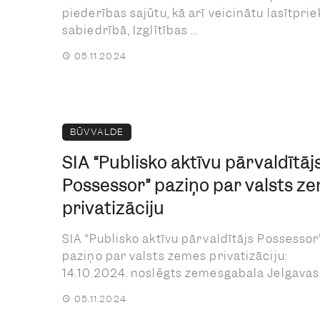
piederības sajūtu, kā arī veicinātu lasītprie
sabiedrībā, Izglītības ...
05.11.2024
BŪVVALDE
SIA “Publisko aktīvu pārvaldītāj
Possessor” paziņo par valsts z
privatizāciju
SIA “Publisko aktīvu pārvaldītājs Possessor
paziņo par valsts zemes privatizāciju:
14.10.2024. noslēgts zemesgabala Jelgavas ie
05.11.2024