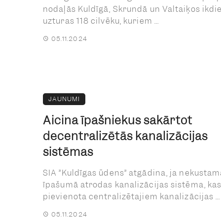
nodaļās Kuldīgā, Skrundā un Valtaiķos ikdi
uzturas 118 cilvēku, kuriem ...
05.11.2024
JAUNUMI
Aicina īpašniekus sakārtot
decentralizētās kanalizācijas
sistēmas
SIA ”Kuldīgas ūdens” atgādina, ja nekustam
īpašumā atrodas kanalizācijas sistēma, ka
pievienota centralizētajiem kanalizācijas ...
05.11.2024