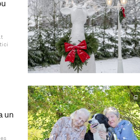
bu
kt
tici
a un
pes