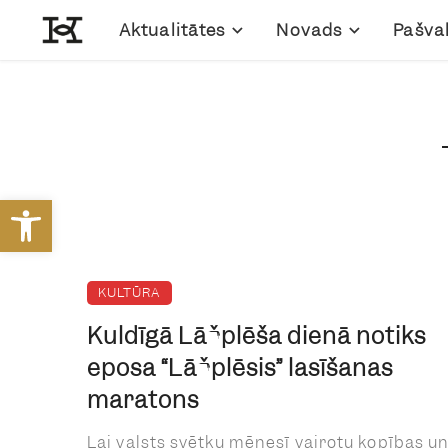
Aktualitātes
Novads
Pašva
Open toolbar
KULTŪRA
Kuldīgā Lāčplēša dienā notiks
eposa “Lāčplēsis” lasīšanas
maratons
Lai valsts svētku mēnesī vairotu kopības u