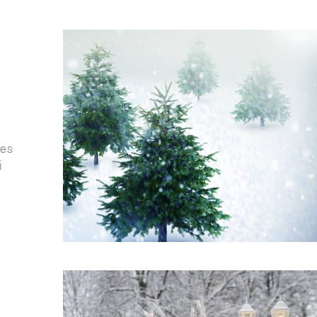
ies
i