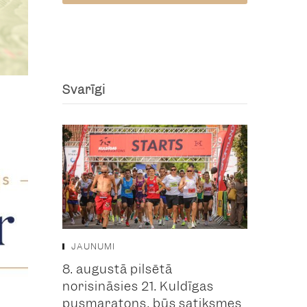
Svarīgi
JAUNUMI
8. augustā pilsētā
norisināsies 21. Kuldīgas
pusmaratons, būs satiksmes