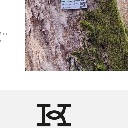
zīmi
as