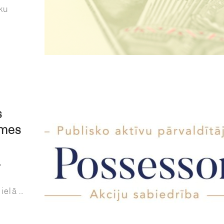
ku
s
emes
”
lā ...