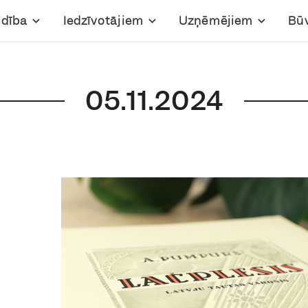
ldība
Iedzīvotājiem
Uzņēmējiem
Bū
05.11.2024
n