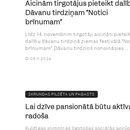
Aicinām tirgotājus pieteikt dalī
Dāvanu tirdziņam ”Notici
brīnumam”
Līdz 14. novembrim tirgotāji aicināti pietei
dalību dāvanu tirdziņā ziemas festivālā “No
brīnumam”. Dāvanu tirdziņš norisināsies ...
05.11.2024
SKRUNDAS PILSĒTA UN PAGASTS
Lai dzīve pansionātā būtu aktīv
radoša
Kuldīgas slimnīcas Ilgstošas sociālās aprū