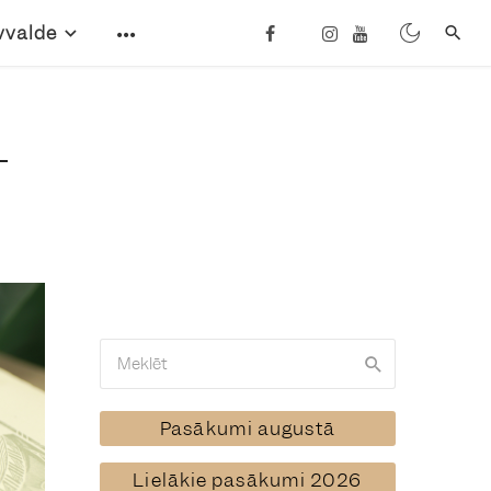
vvalde
Pasākumi augustā
Lielākie pasākumi 2026