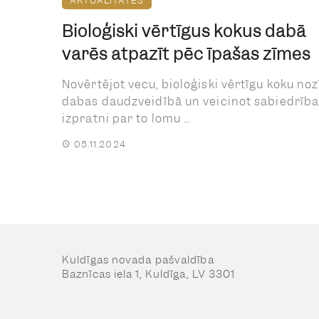
AKTUALITĀTES
Bioloģiski vērtīgus kokus dabā
varēs atpazīt pēc īpašas zīmes
Novērtējot vecu, bioloģiski vērtīgu koku no
dabas daudzveidībā un veicinot sabiedrīb
izpratni par to lomu ...
05.11.2024
Kuldīgas novada pašvaldība
Baznīcas iela 1, Kuldīga, LV 3301