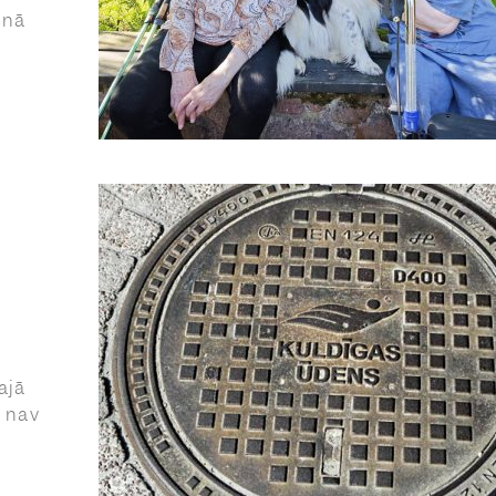
enā
ajā
s nav