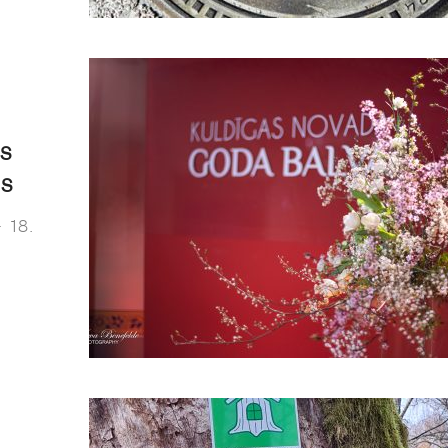
as
us
 18.