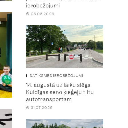
ierobežojumi
03.08.2026
5
SATIKSMES IEROBEŽOJUMI
14. augustā uz laiku slēgs
Kuldīgas seno ķieģeļu tiltu
autotransportam
31.07.2026