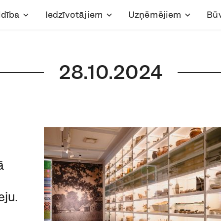
ldība
Iedzīvotājiem
Uzņēmējiem
Bū
28.10.2024
ā
eju.