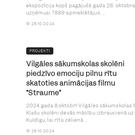
ekspozīcija kopš pagājušā gada 28. oktobra
uzņēmusi 7889 apmeklētājus. ...
28.10.2024
PROJEKTI
Vilgāles sākumskolas skolēni
piedzīvo emociju pilnu rītu
skatoties animācijas filmu
“Straume”
2024.gada 8.oktobrī Vilgāles sākumskolas 1
Klašu skolēni devās mācību izbraucienā uz
Kuldīgu, lai rīta cēlienā ...
28.10.2024