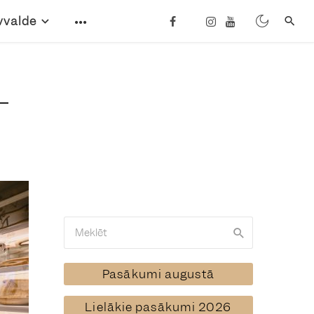
vvalde
Pasākumi augustā
Lielākie pasākumi 2026