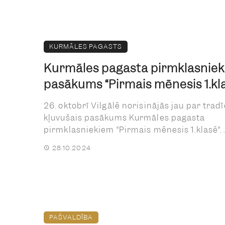
KURMĀLES PAGASTS
Kurmāles pagasta pirmklasnie
pasākums “Pirmais mēnesis 1.kl
26. oktobrī Vilgālē norisinājās jau par tradī
kļuvušais pasākums Kurmāles pagasta
pirmklasniekiem “Pirmais mēnesis 1.klasē”. ..
28.10.2024
PAŠVALDĪBA