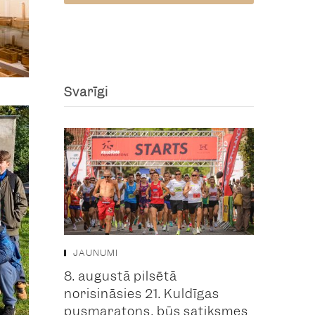
Svarīgi
JAUNUMI
8. augustā pilsētā
norisināsies 21. Kuldīgas
pusmaratons, būs satiksmes