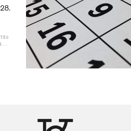
28.
ītās
...