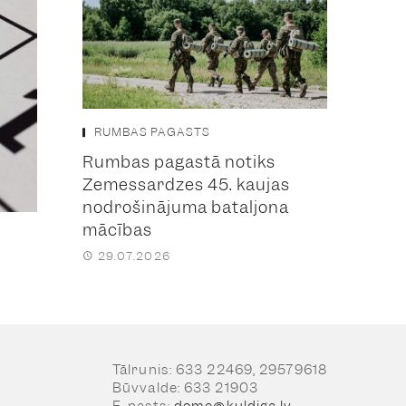
RUMBAS PAGASTS
Rumbas pagastā notiks
Zemessardzes 45. kaujas
nodrošinājuma bataljona
mācības
29.07.2026
Tālrunis: 633 22469, 29579618
Būvvalde: 633 21903
E-pasts:
dome@kuldiga.lv