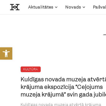
Aktualitātes
Novads
Pašva
Open toolbar
KULTŪRA
Kuldīgas novada muzeja atvērt
krājuma ekspozīcija “Ceļojums
muzeja krājumā” svin gada jubil
Kuldīgas novada muzeja atvērtā krājuma