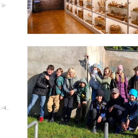
 ir
.-4.