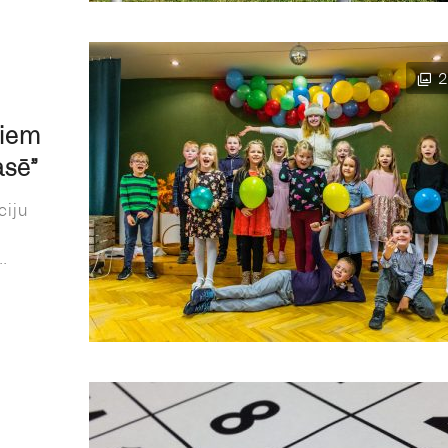
2
kiem
asē”
ciju
.