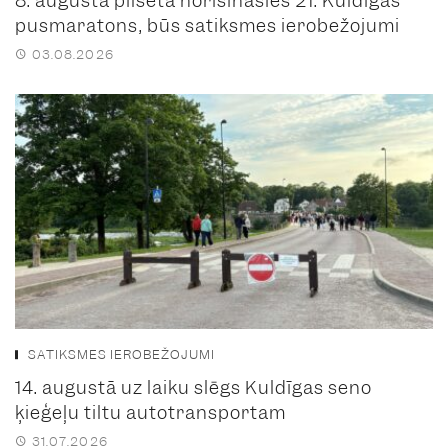
8. augustā pilsētā norisināsies 21. Kuldīgas
pusmaratons, būs satiksmes ierobežojumi
03.08.2026
SATIKSMES IEROBEŽOJUMI
14. augustā uz laiku slēgs Kuldīgas seno
ķieģeļu tiltu autotransportam
31.07.2026