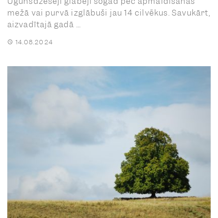
Ugunsdzēsēji glābēji šogad pēc apmaldīšanās
mežā vai purvā izglābuši jau 14 cilvēkus. Savukārt,
aizvadītajā gadā ...
14.08.2024