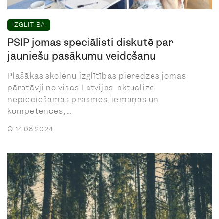
IZGLĪTĪBA
PSIP jomas speciālisti diskutē par
jauniešu pasākumu veidošanu
Plašākas skolēnu izglītības pieredzes jomas
pārstāvji no visas Latvijas aktualizē
nepieciešamās prasmes, iemaņas un
kompetences, ...
14.08.2024