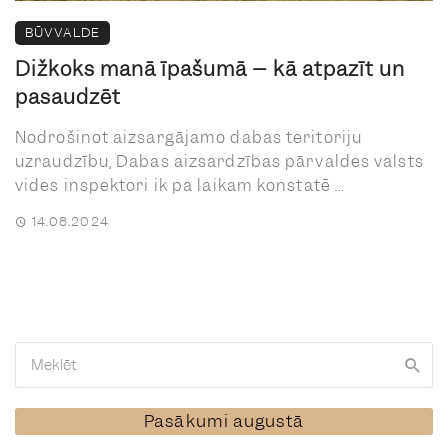
BŪVVALDE
Dižkoks manā īpašumā – kā atpazīt un
pasaudzēt
Nodrošinot aizsargājamo dabas teritoriju
uzraudzību, Dabas aizsardzības pārvaldes valsts
vides inspektori ik pa laikam konstatē ...
14.08.2024
Pasākumi augustā