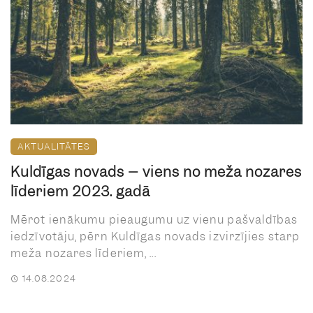
AKTUALITĀTES
Kuldīgas novads – viens no meža nozares
līderiem 2023. gadā
Mērot ienākumu pieaugumu uz vienu pašvaldības
iedzīvotāju, pērn Kuldīgas novads izvirzījies starp
meža nozares līderiem, ...
14.08.2024