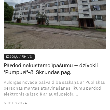
IZSOĻU ARHĪVS
Pārdod nekustamo īpašumu – dzīvokli
“Pumpuri”-8, Skrundas pag.
Kuldīgas novada pašvaldība saskaņā ar Publiskas
personas mantas atsavināšanas likumu pārdod
elektroniskā izsolē ar augšupejošu ...
01.08.2024