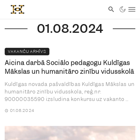
01.08.2024
VAKANČU ARHĪVS
Aicina darbā Sociālo pedagogu Kuldīgas
Mākslas un humanitāro zinību vidusskolā
Kuldīgas novada pašvaldības Kuldīgas Mākslas un
humanitāro zinību vidusskola, reģ.nr.
90000035590 izsludina konkursu uz vakanto ...
01.08.2024