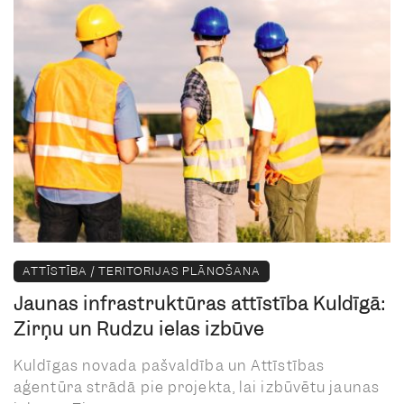
ATTĪSTĪBA / TERITORIJAS PLĀNOŠANA
Jaunas infrastruktūras attīstība Kuldīgā:
Zirņu un Rudzu ielas izbūve
Kuldīgas novada pašvaldība un Attīstības
aģentūra strādā pie projekta, lai izbūvētu jaunas