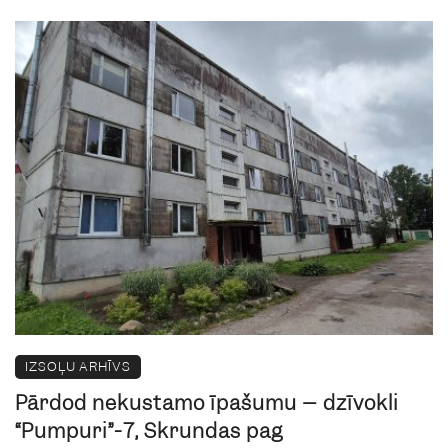
IZSOĻU ARHĪVS
Pārdod nekustamo īpašumu – dzīvokli
“Pumpuri”-7, Skrundas pag