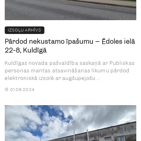
IZSOĻU ARHĪVS
Pārdod nekustamo īpašumu – Ēdoles ielā
22-8, Kuldīgā
Kuldīgas novada pašvaldība saskaņā ar Publiskas
personas mantas atsavināšanas likumu pārdod
elektroniskā izsolē ar augšupejošu ...
01.08.2024