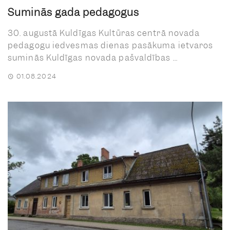
Suminās gada pedagogus
30. augustā Kuldīgas Kultūras centrā novada
pedagogu iedvesmas dienas pasākuma ietvaros
suminās Kuldīgas novada pašvaldības ...
01.08.2024