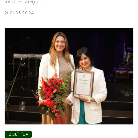
ielas – Zirņu ...
01.08.2024
IZGLĪTĪBA