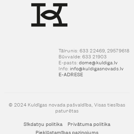
Tālrunis: 633 22469, 29579618
Būvvalde: 633 21903
E-pasts:
dome@kuldiga.lv
Info:
info@kuldigasnovads.lv
E-ADRESE
© 2024 Kuldīgas novada pašvaldība, Visas tiesības
paturētas
Sīkdatņu politika
Privātuma politika
Piekļūstamības paziņojums