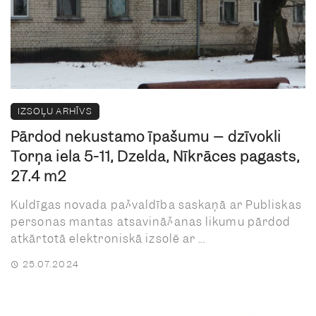
IZSOĻU ARHĪVS
Pārdod nekustamo īpašumu – dzīvokli
Torņa iela 5-11, Dzelda, Nīkrāces pagasts,
27.4 m2
Kuldīgas novada pašvaldība saskaņā ar Publiskas
personas mantas atsavināšanas likumu pārdod
atkārtotā elektroniskā izsolē ar ...
25.07.2024