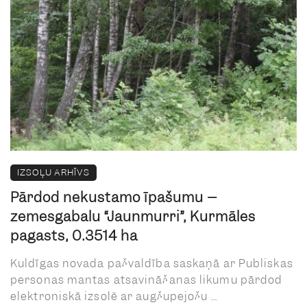
IZSOĻU ARHĪVS
Pārdod nekustamo īpašumu –
zemesgabalu “Jaunmurri”, Kurmāles
pagasts, 0.3514 ha
Kuldīgas novada pašvaldība saskaņā ar Publiskas
personas mantas atsavināšanas likumu pārdod
elektroniskā izsolē ar augšupejošu ...