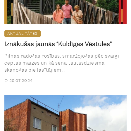
AKTUALITĀTES
Iznākušas jaunās “Kuldīgas Vēstules”
Pilnas radošas rosības, smaržojošas pēc svaigi
ceptas maizes un kā sena tautasdziesma
skanošas pie lasītājiem ...
25.07.2024