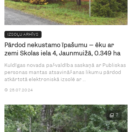
IZSOĻU ARHĪVS
Pārdod nekustamo īpašumu – ēku ar
zemi Skolas iela 4, Jaunmuižā, 0.349 ha
Kuldīgas novada pašvaldība saskaņā ar Publiskas
personas mantas atsavināšanas likumu pārdod
atkārtotā elektroniskā izsolē ar ...
25.07.2024
7