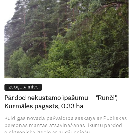
IZSOĻU ARHĪVS
Pārdod nekustamo īpašumu – “Runči”,
Kurmāles pagasts, 0.33 ha
Kuldīgas novada pašvaldība saskaņā ar Publiskas
personas mantas atsavināšanas likumu pārdod
elektroniskā izsolē ar augšupejošu ...