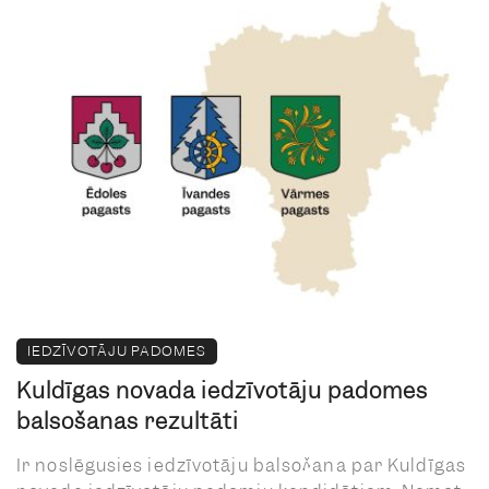
IEDZĪVOTĀJU PADOMES
Kuldīgas novada iedzīvotāju padomes
balsošanas rezultāti
Ir noslēgusies iedzīvotāju balsošana par Kuldīgas