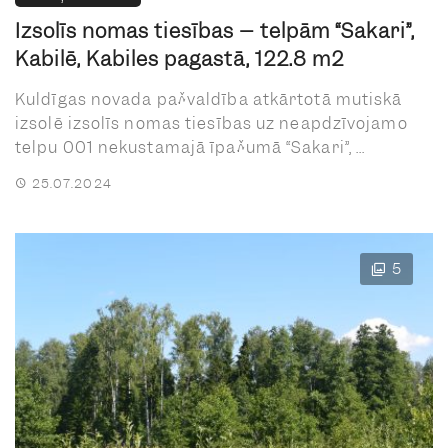
Izsolīs nomas tiesības – telpām “Sakari”,
Kabilē, Kabiles pagastā, 122.8 m2
Kuldīgas novada pašvaldība atkārtotā mutiskā
izsolē izsolīs nomas tiesības uz neapdzīvojamo
telpu 001 nekustamajā īpašumā “Sakari”, ...
25.07.2024
5