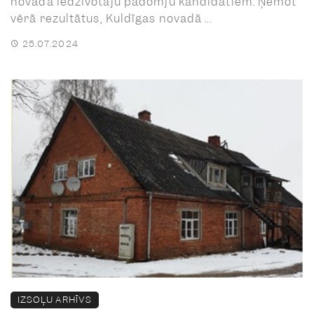
novada iedzīvotāju padomju kandidātiem. Ņemot
vērā rezultātus, Kuldīgas novadā ...
25.07.2024
IZSOĻU ARHĪVS