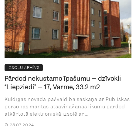
IZSOĻU ARHĪVS
Pārdod nekustamo īpašumu – dzīvokli
“Liepziedi” – 17, Vārme, 33.2 m2
Kuldīgas novada pašvaldība saskaņā ar Publiskas
personas mantas atsavināšanas likumu pārdod
atkārtotā elektroniskā izsolē ar ...
25.07.2024