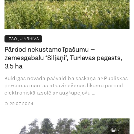
IZSOĻU ARHĪVS
Pārdod nekustamo īpašumu –
zemesgabalu “Siljāņi”, Turlavas pagasts,
3.5 ha
Kuldīgas novada pašvaldība saskaņā ar Publiskas
personas mantas atsavināšanas likumu pārdod
elektroniskā izsolē ar augšupejošu ...
25.07.2024
7