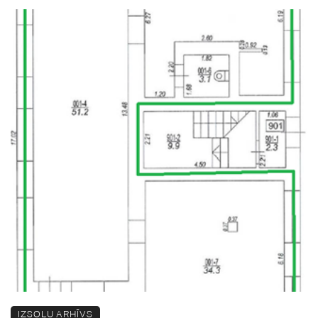
IZSOĻU ARHĪVS