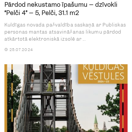
Pārdod nekustamo īpašumu – dzīvokli
“Pelči 4” – 5, Pelči, 31.1 m2
Kuldīgas novada pašvaldība saskaņā ar Publiskas
personas mantas atsavināšanas likumu pārdod
atkārtotā elektroniskā izsolē ar ...
25.07.2024