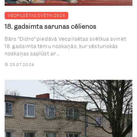
VECPILSĒTAS SVĒTKI 2024
18. gadsimta sarunas cēlienos
Bārs “Didro” piedāvā Vecpilsētas svētkus svinēt
18. gadsimta tēmu noskaņās, kur vēsturiskās
noskaņas saplūst ar ...
25.07.2024