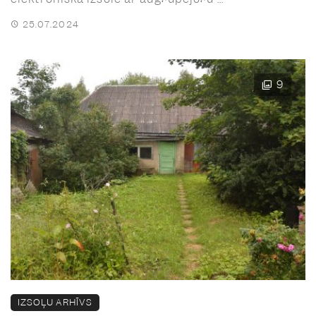
25.07.2024
9
IZSOĻU ARHĪVS