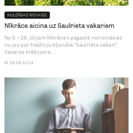
KULDĪGAS NOVADS
Nīkrāce aicina uz Saulrieta vakariem
No 5.–26. jūlijam Nīkrāces pagastā norisināsies
nu jau par tradīciju kļuvušie “Saulrieta vakari”.
Vasaras krāšņuma ...
28.06.2024