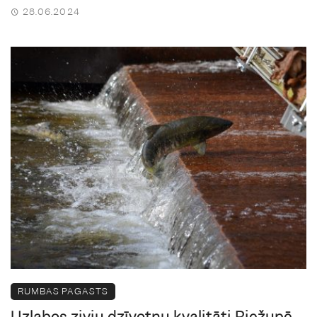
28.06.2024
RUMBAS PAGASTS
Uzlabos zivju dzīvotņu kvalitāti Riežupē