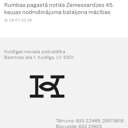
Rumbas pagastā notiks Zemessardzes 45.
kaujas nodrošinājuma bataljona mācības
29.07.2026
Kuldīgas novada pašvaldība
Baznīcas iela 1, Kuldīga, LV 3301
Tālrunis: 633 22469, 29579618
Būvvalde: 633 21903