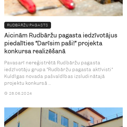
RUDBĀRŽU PAGASTS
Aicinām Rudbāržu pagasta iedzīvotājus
piedalīties “Darīsim paši!” projekta
konkursa realizēšanā
Pavasarī nereģistrētā Rudbāržu pagasta
iedzīvotāju grupa “Rudbāržu pagasta aktīvisti”
Kuldīgas novada pašvaldības izsludinātajā
projektu konkursā ...
28.06.2024