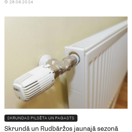
28.06.2024
SKRUNDAS PILSĒTA UN PAGASTS
Skrundā un Rudbāržos jaunajā sezonā