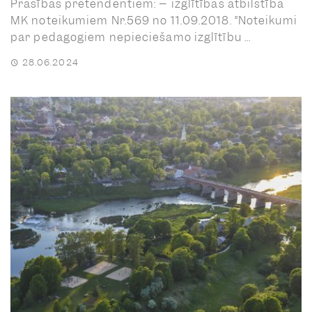
Prasības pretendentiem: – izglītības atbilstība
MK noteikumiem Nr.569 no 11.09.2018. ”Noteikumi
par pedagogiem nepieciešamo izglītību ...
28.06.2024