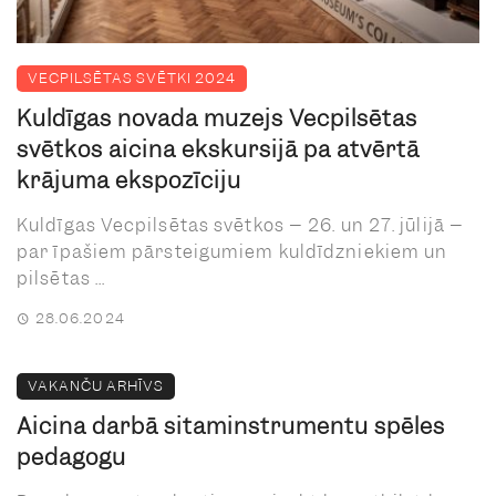
VECPILSĒTAS SVĒTKI 2024
Kuldīgas novada muzejs Vecpilsētas
svētkos aicina ekskursijā pa atvērtā
krājuma ekspozīciju
Kuldīgas Vecpilsētas svētkos – 26. un 27. jūlijā –
par īpašiem pārsteigumiem kuldīdzniekiem un
pilsētas ...
28.06.2024
VAKANČU ARHĪVS
Aicina darbā sitaminstrumentu spēles
pedagogu