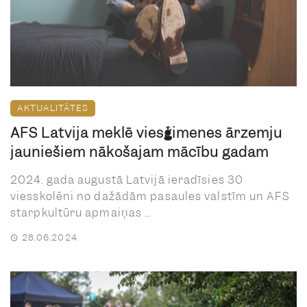
AKTUALITĀTES
AFS Latvija meklē viesģimenes ārzemju
jauniešiem nākošajam mācību gadam
2024. gada augustā Latvijā ieradīsies 30
viesskolēni no dažādām pasaules valstīm un AFS
starpkultūru apmaiņas ...
28.06.2024