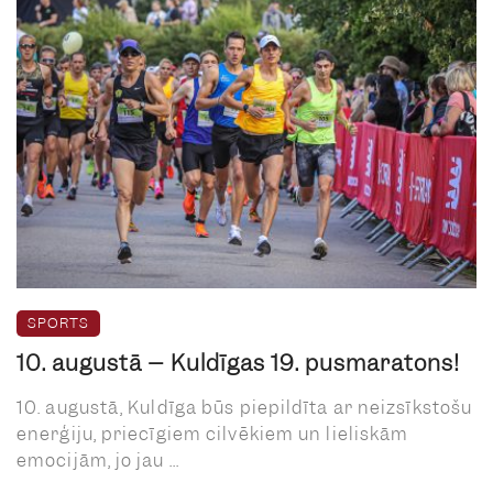
SPORTS
10. augustā – Kuldīgas 19. pusmaratons!
10. augustā, Kuldīga būs piepildīta ar neizsīkstošu
enerģiju, priecīgiem cilvēkiem un lieliskām
emocijām, jo jau ...