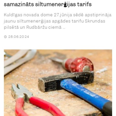
samazināts siltumenerģijas tarifs
Kuldīgas novada dome 27.jūnija sēdē apstiprināja
jaunu siltumenerģijas apgādes tarifu Skrundas
pilsētā un Rudbāržu ciemā ...
28.06.2024