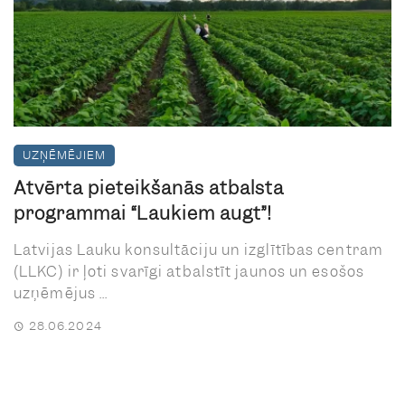
UZŅĒMĒJIEM
Atvērta pieteikšanās atbalsta
programmai “Laukiem augt”!
Latvijas Lauku konsultāciju un izglītības centram
(LLKC) ir ļoti svarīgi atbalstīt jaunos un esošos
uzņēmējus ...
28.06.2024